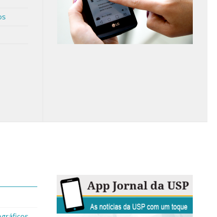
os
gráficos