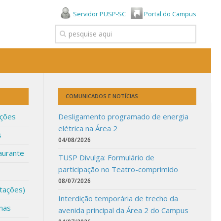
Servidor PUSP-SC
Portal do Campus
COMUNICADOS E NOTÍCIAS
ações
Desligamento programado de energia
elétrica na Área 2
s
04/08/2026
aurante
TUSP Divulga: Formulário de
participação no Teatro-comprimido
08/07/2026
itações)
Interdição temporária de trecho da
mas
avenida principal da Área 2 do Campus