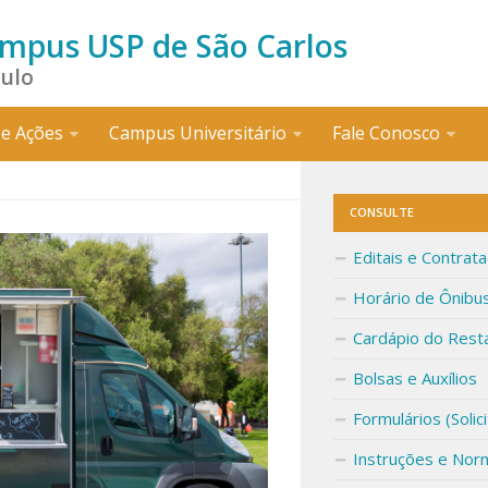
ampus USP de São Carlos
aulo
e Ações
Campus Universitário
Fale Conosco
CONSULTE
Editais e Contrat
Horário de Ônibu
Cardápio do Rest
Bolsas e Auxílios
Formulários (Solic
Instruções e Nor