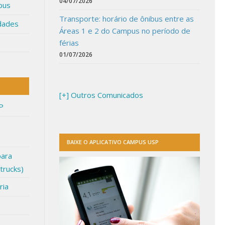
04/07/2026
pus
Transporte: horário de ônibus entre as
idades
Áreas 1 e 2 do Campus no período de
férias
01/07/2026
[+] Outros Comunicados
P
BAIXE O APLICATIVO CAMPUS USP
para
trucks)
ria