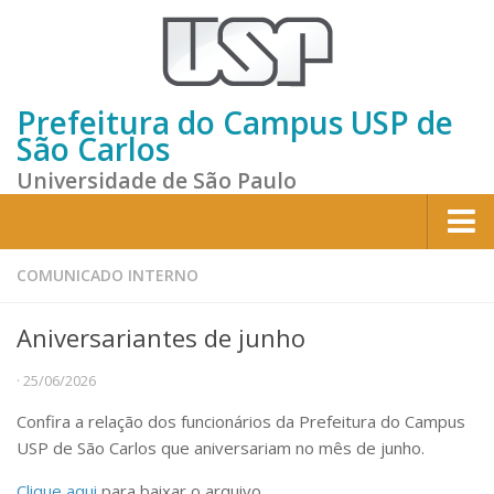
Prefeitura do Campus USP de
São Carlos
Universidade de São Paulo
Home
COMUNICADO INTERNO
Institucional
Aniversariantes de junho
Sobre a Prefeitura
· 25/06/2026
Gestão atual
Confira a relação dos funcionários da Prefeitura do Campus
Missão e Valores
USP de São Carlos que aniversariam no mês de junho.
Divisões e Seções
Clique aqui
para baixar o arquivo.