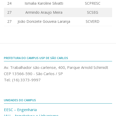
24
Ismalia
Karoline
Silvatti
SCPRESC
Comunicação e Informática
27
Armindo
Araujo
Meira
SCSEG
Programas e Ações
27
João Donizete Gouveia Laranja
SCVERD
Qualidade e Produtividade
Acessibilidade
Terceira Idade
Pequeno Cidadão
PREFEITURA DO CAMPUS USP DE SÃO CARLOS
Campus Universitário
Av. Trabalhador são-carlense, 400, Parque Arnold Schimidt
Ensino e Pesquisa
CEP 13566-590 - São Carlos / SP
Sobre o Campus
Tel.: (16) 3373-9997
Conselho Gestor
Dirigentes
UNIDADES DO CAMPUS
Notícias e Eventos
EESC – Engenharia
Informações para ingressantes
IAU – Arquitetura e Urbanismo