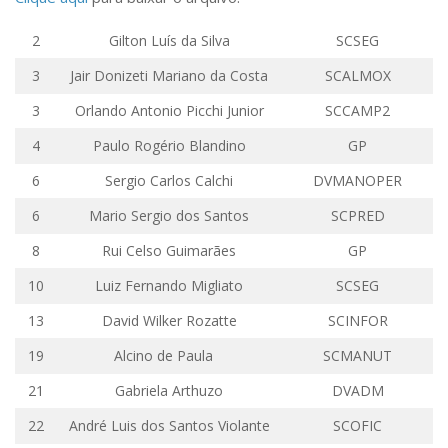
Comissões Internas
Pessoas
2
Gilton Luís da Silva
SCSEG
Localização
3
Jair
Donizeti
Mariano da Costa
SCALMOX
Serviços
3
Orlando
Antonio
Picchi Junior
SCCAMP2
Biblioteca
4
Paulo Rogério
Blandino
GP
Administrativo e Financeiro
6
Sergio Carlos
Calchi
DVMANOPER
Segurança e Acessos
6
Mario Sergio dos Santos
SCPRED
Obras e Manutenção
8
Rui Celso Guimarães
GP
Transporte, Moradia e Alimentação
10
Luiz Fernando
Migliato
SCSEG
Promoção Social
13
David Wilker
Rozatte
SCINFOR
Saúde Mental
19
Alcino de Paula
SCMANUT
Esporte, Arte e Cultura
21
Gabriela
Arthuzo
DVADM
Resíduos Químicos
22
André
Luis
dos Santos Violante
SCOFIC
Creche e Pré-Escola