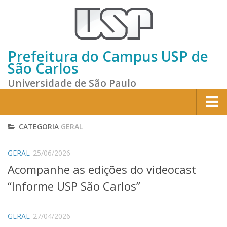
Prefeitura do Campus USP de
São Carlos
Universidade de São Paulo
Home
CATEGORIA
GERAL
Institucional
GERAL
25/06/2026
Sobre a Prefeitura
Acompanhe as edições do videocast
Gestão atual
“Informe USP São Carlos”
Missão e Valores
Divisões e Seções
GERAL
27/04/2026