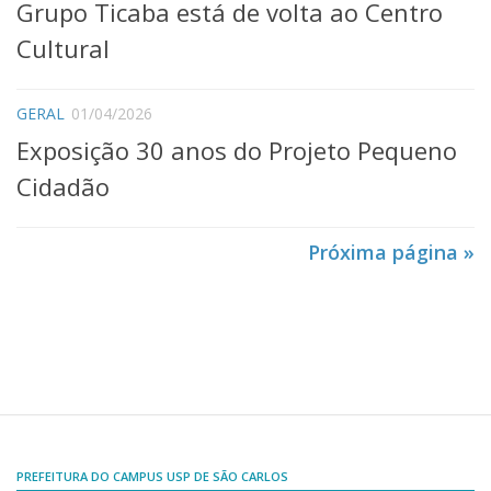
Comissões Internas
Grupo Ticaba está de volta ao Centro
Pessoas
Cultural
Localização
Serviços
GERAL
01/04/2026
Exposição 30 anos do Projeto Pequeno
Biblioteca
Cidadão
Administrativo e Financeiro
Segurança e Acessos
Próxima página »
Obras e Manutenção
Transporte, Moradia e Alimentação
Promoção Social
Saúde Mental
Esporte, Arte e Cultura
Resíduos Químicos
PREFEITURA DO CAMPUS USP DE SÃO CARLOS
Creche e Pré-Escola