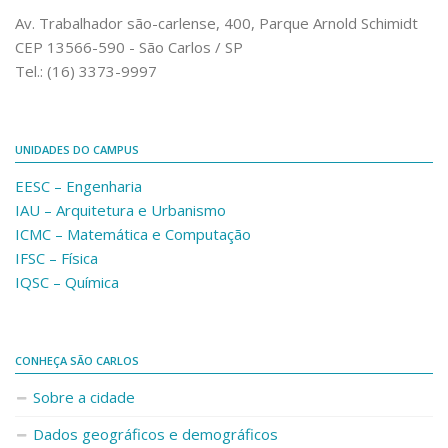
Comunicação e Informática
Av. Trabalhador são-carlense, 400, Parque Arnold Schimidt
CEP 13566-590 - São Carlos / SP
Programas e Ações
Tel.: (16) 3373-9997
Qualidade e Produtividade
Acessibilidade
UNIDADES DO CAMPUS
Terceira Idade
EESC – Engenharia
Pequeno Cidadão
IAU – Arquitetura e Urbanismo
Campus Universitário
ICMC – Matemática e Computação
IFSC – Física
Ensino e Pesquisa
IQSC – Química
Sobre o Campus
Conselho Gestor
Dirigentes
CONHEÇA SÃO CARLOS
Notícias e Eventos
Sobre a cidade
Informações para ingressantes
Dados geográficos e demográficos