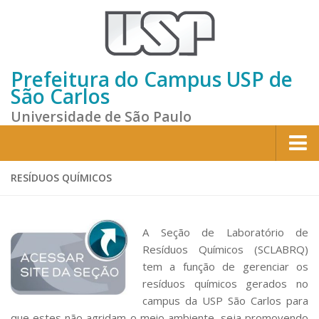
Prefeitura do Campus USP de
São Carlos
Universidade de São Paulo
Home
RESÍDUOS QUÍMICOS
Institucional
Sobre a Prefeitura
A Seção de Laboratório de
Resíduos Químicos (SCLABRQ)
Gestão atual
tem a função de gerenciar os
Missão e Valores
resíduos químicos gerados no
Divisões e Seções
campus da USP São Carlos para
que estes não agridam o meio ambiente, seja promovendo