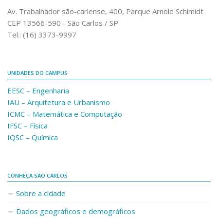
Comunicação e Informática
Av. Trabalhador são-carlense, 400, Parque Arnold Schimidt
CEP 13566-590 - São Carlos / SP
Programas e Ações
Tel.: (16) 3373-9997
Qualidade e Produtividade
Acessibilidade
UNIDADES DO CAMPUS
Terceira Idade
EESC – Engenharia
Pequeno Cidadão
IAU – Arquitetura e Urbanismo
Campus Universitário
ICMC – Matemática e Computação
IFSC – Física
Ensino e Pesquisa
IQSC – Química
Sobre o Campus
Conselho Gestor
Dirigentes
CONHEÇA SÃO CARLOS
Notícias e Eventos
Sobre a cidade
Informações para ingressantes
Dados geográficos e demográficos