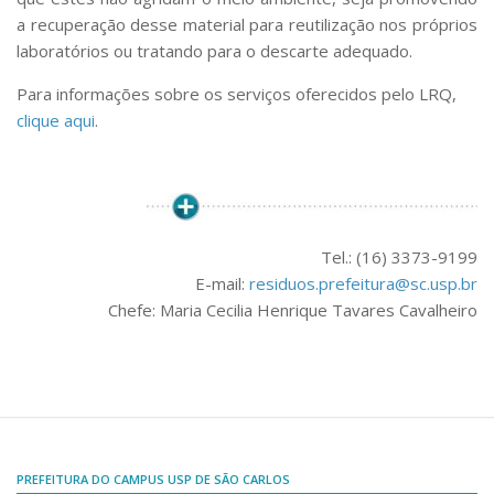
Comissões Internas
a recuperação desse material para reutilização nos próprios
Pessoas
laboratórios ou tratando para o descarte adequado.
Localização
Para informações sobre os serviços oferecidos pelo LRQ,
Serviços
clique aqui
.
Biblioteca
Administrativo e Financeiro
Segurança e Acessos
Tel.: (16) 3373-9199
Obras e Manutenção
E-mail:
residuos.prefeitura@sc.usp.br
Transporte, Moradia e Alimentação
Chefe: Maria Cecilia Henrique Tavares Cavalheiro
Promoção Social
Saúde Mental
Esporte, Arte e Cultura
Resíduos Químicos
PREFEITURA DO CAMPUS USP DE SÃO CARLOS
Creche e Pré-Escola