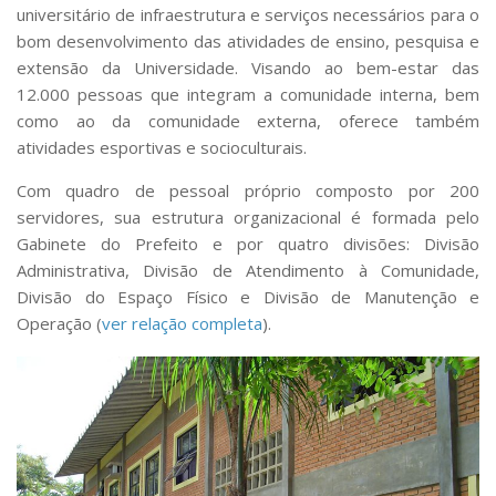
Comissões Internas
universitário de infraestrutura e serviços necessários para o
Pessoas
bom desenvolvimento das atividades de ensino, pesquisa e
extensão da Universidade. Visando ao bem-estar das
Localização
12.000 pessoas que integram a comunidade interna, bem
Serviços
como ao da comunidade externa, oferece também
atividades esportivas e socioculturais.
Biblioteca
Com quadro de pessoal próprio composto por 200
Administrativo e Financeiro
servidores, sua estrutura organizacional é formada pelo
Segurança e Acessos
Gabinete do Prefeito e por quatro divisões: Divisão
Obras e Manutenção
Administrativa, Divisão de Atendimento à Comunidade,
Divisão do Espaço Físico e Divisão de Manutenção e
Transporte, Moradia e Alimentação
Operação (
ver relação completa
).
Promoção Social
Saúde Mental
Esporte, Arte e Cultura
Resíduos Químicos
Creche e Pré-Escola