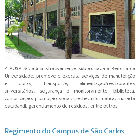
Comunicação e Informática
Programas e Ações
Qualidade e Produtividade
Acessibilidade
Terceira Idade
Pequeno Cidadão
A PUSP-SC, administrativamente subordinada à Reitoria da
Campus Universitário
Universidade, promove e executa serviços de manutenção
Ensino e Pesquisa
e obras, transporte, alimentação/restaurantes
universitários, segurança e monitoramento, biblioteca,
Sobre o Campus
comunicação, promoção social, creche, informática, moradia
Conselho Gestor
estudantil, gerenciamento de resíduos, entre outros.
Dirigentes
Notícias e Eventos
Regimento do Campus de São Carlos
Informações para ingressantes