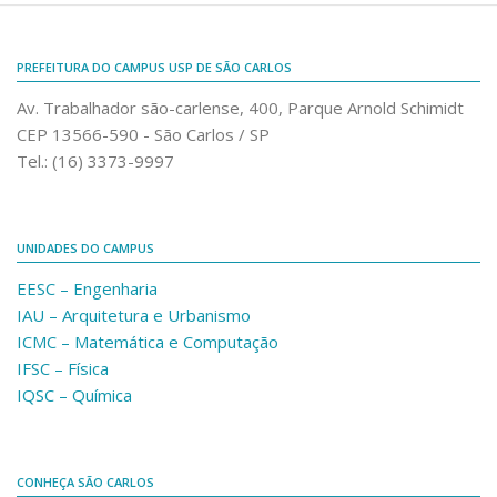
Fale Conosco
Telefones e E-mails
PREFEITURA DO CAMPUS USP DE SÃO CARLOS
Enviar Mensagem
Av. Trabalhador são-carlense, 400, Parque Arnold Schimidt
Ouvidoria do Campus
CEP 13566-590 - São Carlos / SP
Tel.: (16) 3373-9997
Urgências
UNIDADES DO CAMPUS
EESC – Engenharia
IAU – Arquitetura e Urbanismo
ICMC – Matemática e Computação
IFSC – Física
IQSC – Química
CONHEÇA SÃO CARLOS