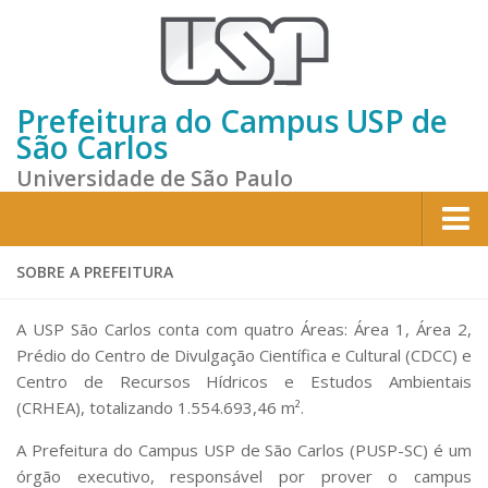
Prefeitura do Campus USP de
São Carlos
Universidade de São Paulo
Home
SOBRE A PREFEITURA
Institucional
A USP São Carlos conta com quatro Áreas: Área 1, Área 2,
Sobre a Prefeitura
Prédio do Centro de Divulgação Científica e Cultural (CDCC) e
Centro de Recursos Hídricos e Estudos Ambientais
Gestão atual
(CRHEA), totalizando 1.554.693,46 m².
Missão e Valores
A Prefeitura do Campus USP de São Carlos (PUSP-SC) é um
Divisões e Seções
órgão executivo, responsável por prover o campus