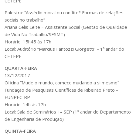
CETEPE
Fale Conosco
Palestra: “Assédio moral ou conflito? Formas de relações
Telefones e E-mails
sociais no trabalho”
Enviar Mensagem
Ariana Celis Leite – Assistente Social (Gestão de Qualidade
de Vida No Trabalho/SESMT)
Ouvidoria do Campus
Horário: 15h45 às 17h
Urgências
Local: Auditório “Marcius Fantozzi Giorgetti” – 1º andar do
CETEPE
QUARTA-FEIRA
13/12/2017
Oficina “Mude o mundo, comece mudando a si mesmo”
Fundação de Pesquisas Científicas de Ribeirão Preto –
FUNPEC-RP
Horário: 14h às 17h
Local: Sala de Seminários I – SEP (1º andar do Departamento
de Engenharia de Produção)
QUINTA-FEIRA