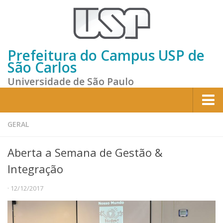
Prefeitura do Campus USP de
São Carlos
Universidade de São Paulo
Home
GERAL
Institucional
Aberta a Semana de Gestão &
Sobre a Prefeitura
Integração
Gestão atual
· 12/12/2017
Missão e Valores
Divisões e Seções