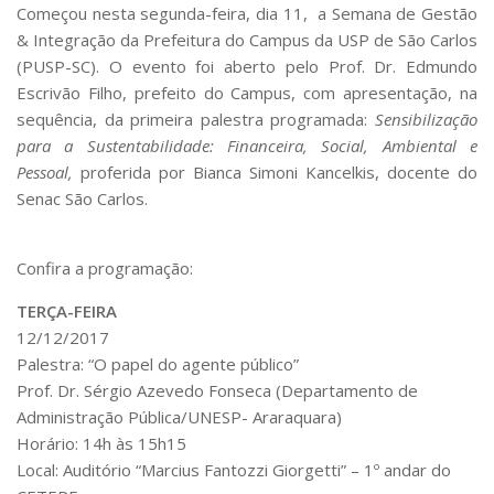
Começou nesta segunda-feira, dia 11, a Semana de Gestão
Comunicação e Informática
& Integração da Prefeitura do Campus da USP de São Carlos
Programas e Ações
(PUSP-SC). O evento foi aberto pelo Prof. Dr. Edmundo
Escrivão Filho, prefeito do Campus, com apresentação, na
Qualidade e Produtividade
sequência, da primeira palestra programada:
Sensibilização
Acessibilidade
para a Sustentabilidade: Financeira, Social, Ambiental e
Pessoal,
proferida por
Bianca Simoni Kancelkis
, docente do
Terceira Idade
Senac São Carlos.
Pequeno Cidadão
Campus Universitário
Confira a programação:
Ensino e Pesquisa
TERÇA-FEIRA
Sobre o Campus
12/12/2017
Conselho Gestor
Palestra: “O papel do agente público”
Prof. Dr. Sérgio Azevedo Fonseca (Departamento de
Dirigentes
Administração Pública/UNESP- Araraquara)
Notícias e Eventos
Horário: 14h às 15h15
Local: Auditório “Marcius Fantozzi Giorgetti” – 1º andar do
Informações para ingressantes