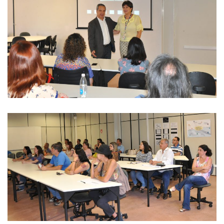
Comissões Internas
Pessoas
Localização
Serviços
Biblioteca
Administrativo e Financeiro
Segurança e Acessos
Obras e Manutenção
Transporte, Moradia e Alimentação
Promoção Social
Saúde Mental
Esporte, Arte e Cultura
Resíduos Químicos
Creche e Pré-Escola