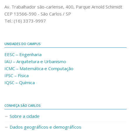
Comunicação e Informática
Av. Trabalhador são-carlense, 400, Parque Arnold Schimidt
CEP 13566-590 - São Carlos / SP
Programas e Ações
Tel.: (16) 3373-9997
Qualidade e Produtividade
Acessibilidade
UNIDADES DO CAMPUS
Terceira Idade
EESC – Engenharia
Pequeno Cidadão
IAU – Arquitetura e Urbanismo
Campus Universitário
ICMC – Matemática e Computação
IFSC – Física
Ensino e Pesquisa
IQSC – Química
Sobre o Campus
Conselho Gestor
Dirigentes
CONHEÇA SÃO CARLOS
Notícias e Eventos
Sobre a cidade
Informações para ingressantes
Dados geográficos e demográficos