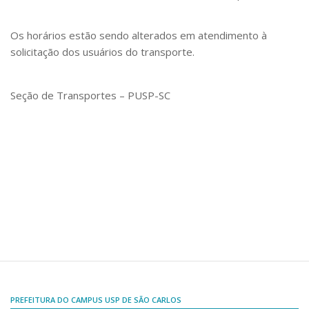
Comissões Internas
Pessoas
Os horários estão sendo alterados em atendimento à
Localização
solicitação dos usuários do transporte.
Serviços
Seção de Transportes – PUSP-SC
Biblioteca
Administrativo e Financeiro
Segurança e Acessos
Obras e Manutenção
Transporte, Moradia e Alimentação
Promoção Social
Saúde Mental
Esporte, Arte e Cultura
Resíduos Químicos
PREFEITURA DO CAMPUS USP DE SÃO CARLOS
Creche e Pré-Escola