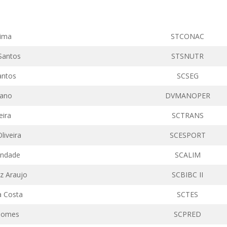
ima
STCONAC
 Santos
STSNUTR
antos
SCSEG
bano
DVMANOPER
eira
SCTRANS
liveira
SCESPORT
indade
SCALIM
ez
Araujo
SCBIBC II
a Costa
SCTES
 Gomes
SCPRED