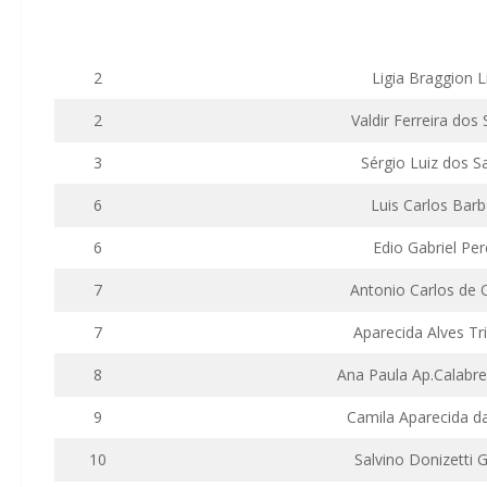
2
Ligia
Braggion
L
2
Valdir Ferreira dos
3
Sérgio Luiz dos S
6
Luis Carlos Bar
6
Edio Gabriel Per
7
Antonio Carlos de O
7
Aparecida Alves Tr
8
Ana Paula
Ap.Calabr
9
Camila Aparecida d
10
Salvino Donizetti