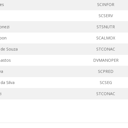
es
SCINFOR
SCSERV
onezi
STSNUTR
mbon
SCALMOX
 de Souza
STCONAC
Bastos
DVMANOPER
va
SCPRED
da Silva
SCSEG
i
STCONAC