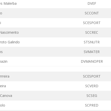
es Malerba
DVEF
io
SCCONT
i
SCESPORT
l Nascimento
SCCREC
roto Galindo
STSNUTR
ns
SVMATER
iazin
DVMANOPER
rrreira
SCESPORT
eira
SCVERD
 Canova
SCSEG
zolo
SCPRED