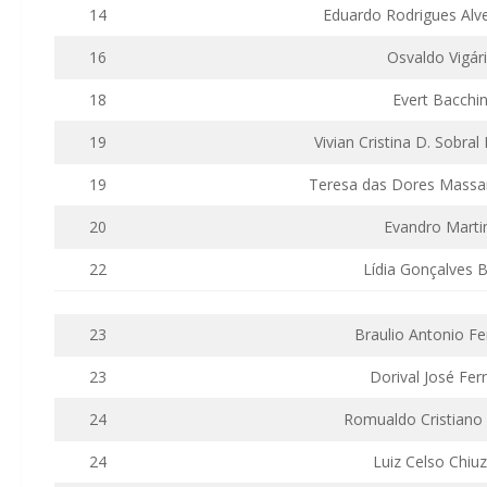
14
Eduardo Rodrigues Alv
16
Osvaldo Vigár
18
Evert
Bacchin
19
Vivian Cristina D. Sobra
19
Teresa das Dores Massa
20
Evandro Marti
22
Lídia Gonçalves
B
23
Braulio
Antonio
Fe
23
Dorival José Ferr
24
Romualdo Cristiano
24
Luiz Celso Chiu