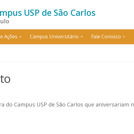
ampus USP de São Carlos
aulo
e Ações
Campus Universitário
Fale Conosco
sto
tura do Campus USP de São Carlos que aniversariam 