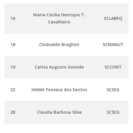
Creche e Pré-Escola
Maria Cecilia Henrique T.
Comunicação e Informática
16
SCLABRQ
Cavalheiro
Programas e Ações
Qualidade e Produtividade
18
Clodoaldo Braghim
SCMANUT
Acessibilidade
Terceira Idade
19
Carlos Augusto Gomide
SCCONT
Pequeno Cidadão
Campus Universitário
Ensino e Pesquisa
22
Helder Fonseca dos Santos
SCSEG
Sobre o Campus
Conselho Gestor
28
Claudia Barbosa Silva
SCSEG
Dirigentes
Notícias e Eventos