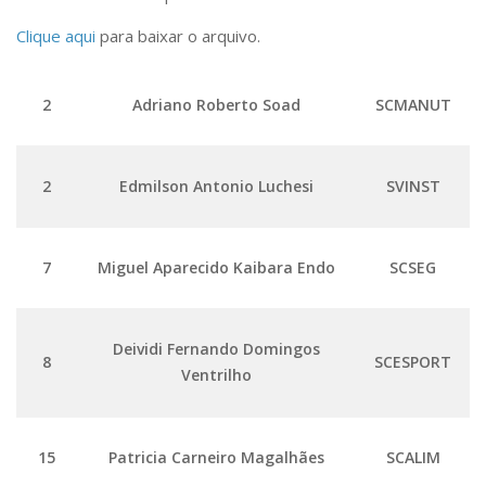
Divisões e Seções
Clique aqui
para baixar o arquivo.
Comissões Internas
Pessoas
2
Adriano Roberto Soad
SCMANUT
Localização
Serviços
2
Edmilson Antonio Luchesi
SVINST
Biblioteca
Administrativo e Financeiro
Segurança e Acessos
7
Miguel Aparecido Kaibara Endo
SCSEG
Obras e Manutenção
Transporte, Moradia e Alimentação
Deividi Fernando Domingos
8
SCESPORT
Promoção Social
Ventrilho
Saúde Mental
Esporte, Arte e Cultura
15
Patricia Carneiro Magalhães
SCALIM
Resíduos Químicos