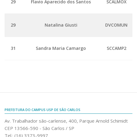
29
Flavio Aparecido dos Santos
SCALMOX
Informações para ingressantes
Fale Conosco
29
Natalina Giusti
DVCOMUN
Telefones e E-mails
Enviar Mensagem
Ouvidoria do Campus
31
Sandra Maria Camargo
SCCAMP2
Urgências
PREFEITURA DO CAMPUS USP DE SÃO CARLOS
Av. Trabalhador são-carlense, 400, Parque Arnold Schimidt
CEP 13566-590 - São Carlos / SP
Tel.: (16) 3373-9997