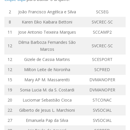
Comissões Internas
Pessoas
2
João Francisco Angélica e Silva
SCSEG
Localização
8
Karen
Eiko
Kaibara
Bettoni
SVCREC-SC
Serviços
11
Jose
Antonio
Teixeira Marques
SCCAMP2
Biblioteca
Dilma Barboza Fernandes São
12
SVCREC-SC
Marcos
Administrativo e Financeiro
12
Gizele de Cassia Martins
SCESPORT
Segurança e Acessos
Obras e Manutenção
12
Milton Leite de Noronha
SCPRED
Transporte, Moradia e Alimentação
15
Mary AP M.
Massarentti
DVMANOPER
Promoção Social
19
Sonia Lucia M. da S.
Costardi
DVMANOPER
Saúde Mental
20
Luciomar
Sebastião
Cioca
STCONAC
Esporte, Arte e Cultura
22
Gilberto de Jesus L.
Marchioni
SVSOCIAL
Resíduos Químicos
27
Emanuela
Pap
da Silva
SVSOCIAL
Creche e Pré-Escola