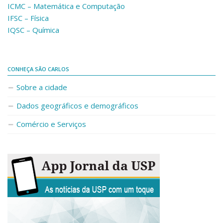
ICMC – Matemática e Computação
Fale Conosco
IFSC – Física
Telefones e E-mails
IQSC – Química
Enviar Mensagem
Ouvidoria do Campus
CONHEÇA SÃO CARLOS
Urgências
Sobre a cidade
Dados geográficos e demográficos
Comércio e Serviços