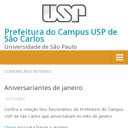
Prefeitura do Campus USP de
São Carlos
Universidade de São Paulo
Home
COMUNICADO INTERNO
Institucional
Aniversariantes de janeiro
Sobre a Prefeitura
· 23/12/2022
Gestão atual
Confira a relação dos funcionários da Prefeitura do Campus
Missão e Valores
USP de São Carlos que aniversariam no mês de janeiro.
Divisões e Seções
Clique aqui
para baixar o arquivo.