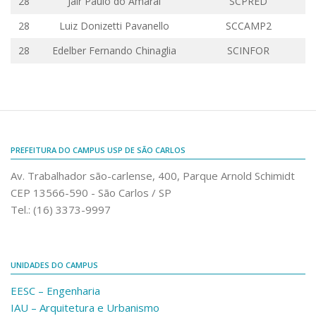
28
Jair Paulo do Amaral
SCPRED
Comunicação e Informática
28
Luiz
Donizetti
Pavanello
SCCAMP2
Programas e Ações
28
Edelber
Fernando Chinaglia
SCINFOR
Qualidade e Produtividade
Acessibilidade
Terceira Idade
Pequeno Cidadão
PREFEITURA DO CAMPUS USP DE SÃO CARLOS
Campus Universitário
Av. Trabalhador são-carlense, 400, Parque Arnold Schimidt
Ensino e Pesquisa
CEP 13566-590 - São Carlos / SP
Sobre o Campus
Tel.: (16) 3373-9997
Conselho Gestor
Dirigentes
UNIDADES DO CAMPUS
Notícias e Eventos
EESC – Engenharia
Informações para ingressantes
IAU – Arquitetura e Urbanismo