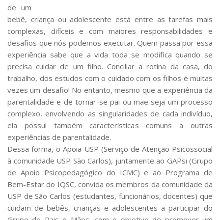
Comissões Internas
de um
Pessoas
bebê, criança ou adolescente está entre as tarefas mais
complexas, difíceis e com maiores responsabilidades e
Localização
desafios que nós podemos executar. Quem passa por essa
Serviços
experiência sabe que a vida toda se modifica quando se
precisa cuidar de um filho. Conciliar a rotina da casa, do
Biblioteca
trabalho, dos estudos com o cuidado com os filhos é muitas
Administrativo e Financeiro
vezes um desafio! No entanto, mesmo que a experiência da
Segurança e Acessos
parentalidade e de tornar-se pai ou mãe seja um processo
complexo, envolvendo as singularidades de cada indivíduo,
Obras e Manutenção
ela possui também características comuns a outras
Transporte, Moradia e Alimentação
experiências de parentalidade.
Dessa forma, o Apoia USP (Serviço de Atenção Psicossocial
Promoção Social
à comunidade USP São Carlos), juntamente ao GAPsi (Grupo
Saúde Mental
de Apoio Psicopedagógico do ICMC) e ao Programa de
Esporte, Arte e Cultura
Bem-Estar do IQSC, convida os membros da comunidade da
USP de São Carlos (estudantes, funcionários, docentes) que
Resíduos Químicos
cuidam de bebês, crianças e adolescentes a participar do
Creche e Pré-Escola
Grupo de Pais e Mães, com o objetivo de promover um