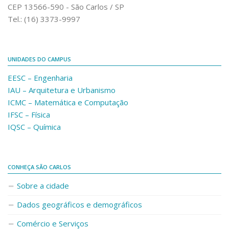
CEP 13566-590 - São Carlos / SP
Fale Conosco
Tel.: (16) 3373-9997
Telefones e E-mails
Enviar Mensagem
Ouvidoria do Campus
UNIDADES DO CAMPUS
Urgências
EESC – Engenharia
IAU – Arquitetura e Urbanismo
ICMC – Matemática e Computação
IFSC – Física
IQSC – Química
CONHEÇA SÃO CARLOS
Sobre a cidade
Dados geográficos e demográficos
Comércio e Serviços