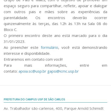
Comunicação e Informática
espaço seguro para compartilhar, refletir, apoiar e dialogar
com outros pais e mães sobre as experiências da
Programas e Ações
parentalidade. Os encontros deverão ocorrer
Qualidade e Produtividade
quinzenalmente às terças, das 12h às 13h na Sala 08 do
Bloco C.
Acessibilidade
O primeiro encontro deste ano está marcado para o dia
Terceira Idade
31/01/2023.
Ao preencher este
formulário
, você está demonstrando
Pequeno Cidadão
interesse e disponibilidade.
Campus Universitário
Entraremos em contato com você!
Para mais informações, entre em
Ensino e Pesquisa
contato:
apoia.sc@usp.br
gapsi@icmc.usp.br
Sobre o Campus
Conselho Gestor
Dirigentes
Notícias e Eventos
PREFEITURA DO CAMPUS USP DE SÃO CARLOS
Informações para ingressantes
Av. Trabalhador são-carlense, 400, Parque Arnold Schimidt