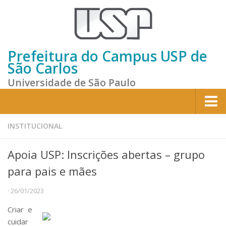
Prefeitura do Campus USP de
São Carlos
Universidade de São Paulo
Home
INSTITUCIONAL
Institucional
Apoia USP: Inscrições abertas – grupo
Sobre a Prefeitura
para pais e mães
Gestão atual
· 26/01/2023
Missão e Valores
Criar e
Divisões e Seções
cuidar