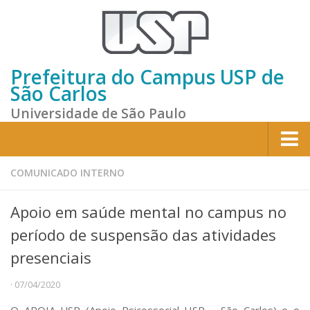
Prefeitura do Campus USP de
São Carlos
Universidade de São Paulo
Home
COMUNICADO INTERNO
Institucional
Apoio em saúde mental no campus no
Sobre a Prefeitura
período de suspensão das atividades
Gestão atual
presenciais
Missão e Valores
· 07/04/2020
Divisões e Seções