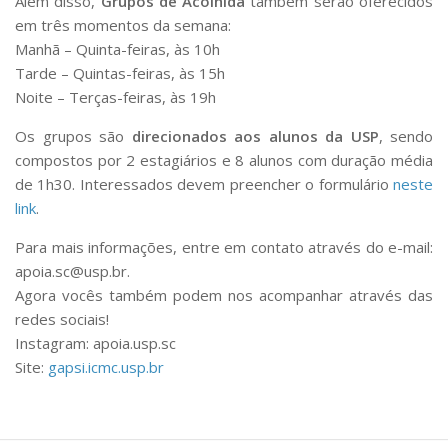
Além disso,
Grupos de Acolhida
também serão oferecidos
Fale Conosco
em três momentos da semana:
Manhã – Quinta-feiras, às 10h
Telefones e E-mails
Tarde – Quintas-feiras, às 15h
Enviar Mensagem
Noite – Terças-feiras, às 19h
Ouvidoria do Campus
Os grupos são
direcionados aos alunos da USP
, sendo
Urgências
compostos por 2 estagiários e 8 alunos com duração média
de 1h30. Interessados devem preencher o formulário
neste
link
.
Para mais informações, entre em contato através do e-mail:
apoia.sc@usp.br.
Agora vocês também podem nos acompanhar através das
redes sociais!
Instagram: apoia.usp.sc
Site:
gapsi.icmc.usp.br