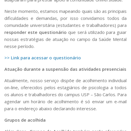
Comunicação e Informática
Neste momento, estamos mapeando quais são as principais
Programas e Ações
dificuldades e demandas, por isso convidamos todos da
comunidade universitária (estudantes e trabalhadores) para
Qualidade e Produtividade
responder este questionário
que será utilizado para guiar
Acessibilidade
nossas estratégias de atuação no campo da Saúde Mental
nesse período.
Terceira Idade
Pequeno Cidadão
>> Link para acessar o questionário
Campus Universitário
Atuação durante a suspensão das atividades presenciais
Ensino e Pesquisa
Atualmente, nosso serviço dispõe de acolhimento individual
Sobre o Campus
on-line, oferecidos pelos estagiários de psicologia a todos
os alunos e trabalhadores do campus USP – São Carlos. Para
Conselho Gestor
agendar um horário de acolhimento é só enviar um e-mail
Dirigentes
para o endereço abaixo declarando interesse.
Notícias e Eventos
Grupos de acolhida
Informações para ingressantes