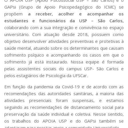
O APOIA USP (Apoio Psicossocial USP – São Carlos) e o
Comissões Internas
GAPsi (Grupo de Apoio Psicopedagógico do ICMC) se
Pessoas
propõem
a receber, acolher e acompanhar os
Localização
estudantes e funcionários da USP – São Carlos,
colaborando com a sua integração e convivência no espaço
Serviços
universitário. Com atuação desde 2018, possuem como
Biblioteca
objetivo desenvolver atividades preventivas e protetivas à
saúde mental, atuando sobre os determinantes que causam
Administrativo e Financeiro
sofrimento psíquico e acompanhando os casos em que o
Segurança e Acessos
sofrimento já está instaurado. Nossa equipe é formada
Obras e Manutenção
pelas assistentes sociais do campus USP- São Carlos e
pelos estagiários de Psicologia da UFSCar.
Transporte, Moradia e Alimentação
Em função da pandemia da Covid-19 e de acordo com as
Promoção Social
recomendações das autoridades sanitárias, a maioria das
Saúde Mental
atividades presenciais foram suspensas, e estamos
Esporte, Arte e Cultura
seguindo as recomendações de distanciamento social para
preservação da saúde individual e coletiva. Nesse sentido,
Resíduos Químicos
os trabalhos do APOIA USP e do GAPsi também se
Creche e Pré-Escola
adaptaram para prestar apoio a comunidade Universidade.