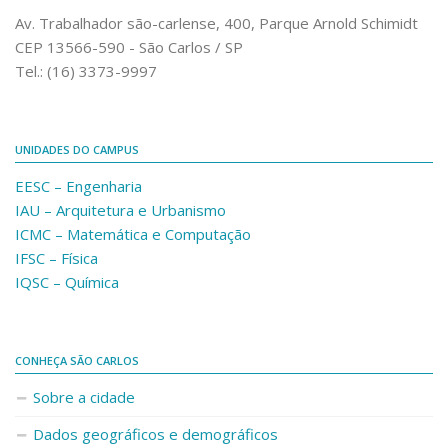
Comunicação e Informática
Av. Trabalhador são-carlense, 400, Parque Arnold Schimidt
CEP 13566-590 - São Carlos / SP
Programas e Ações
Tel.: (16) 3373-9997
Qualidade e Produtividade
Acessibilidade
UNIDADES DO CAMPUS
Terceira Idade
EESC – Engenharia
Pequeno Cidadão
IAU – Arquitetura e Urbanismo
Campus Universitário
ICMC – Matemática e Computação
IFSC – Física
Ensino e Pesquisa
IQSC – Química
Sobre o Campus
Conselho Gestor
Dirigentes
CONHEÇA SÃO CARLOS
Notícias e Eventos
Sobre a cidade
Informações para ingressantes
Dados geográficos e demográficos