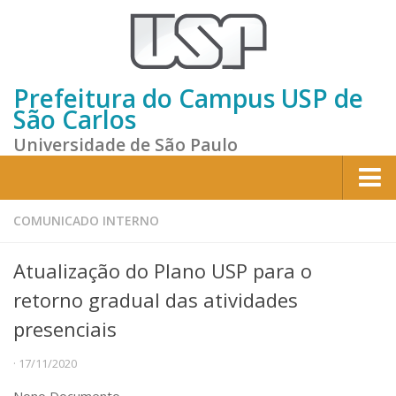
Prefeitura do Campus USP de
São Carlos
Universidade de São Paulo
Home
COMUNICADO INTERNO
Institucional
Atualização do Plano USP para o
Sobre a Prefeitura
retorno gradual das atividades
Gestão atual
presenciais
Missão e Valores
· 17/11/2020
Divisões e Seções