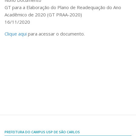
Nono Documento
Comissões Internas
GT para a Elaboração do Plano de Readequação do Ano
Pessoas
Acadêmico de 2020 (GT PRAA-2020)
Localização
16/11/2020
Serviços
Clique aqui
para acessar o documento.
Biblioteca
Administrativo e Financeiro
Segurança e Acessos
Obras e Manutenção
Transporte, Moradia e Alimentação
Promoção Social
Saúde Mental
Esporte, Arte e Cultura
Resíduos Químicos
PREFEITURA DO CAMPUS USP DE SÃO CARLOS
Creche e Pré-Escola