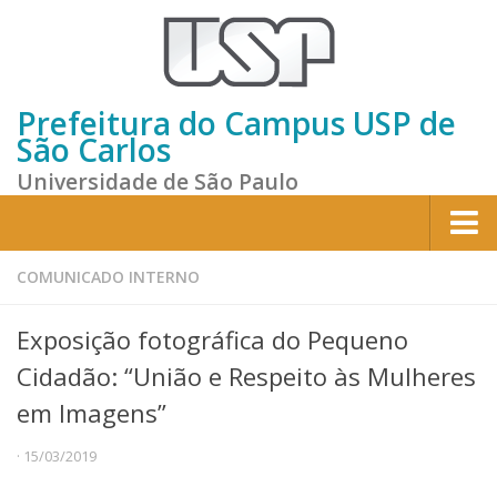
Prefeitura do Campus USP de
São Carlos
Universidade de São Paulo
Home
COMUNICADO INTERNO
Institucional
Exposição fotográfica do Pequeno
Sobre a Prefeitura
Cidadão: “União e Respeito às Mulheres
Gestão atual
em Imagens”
Missão e Valores
· 15/03/2019
Divisões e Seções