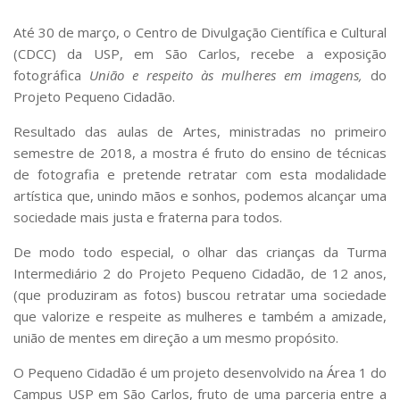
Comissões Internas
Até 30 de março, o Centro de Divulgação Científica e Cultural
Pessoas
(CDCC) da USP, em São Carlos, recebe a exposição
Localização
fotográfica
União e respeito às mulheres em imagens,
do
Serviços
Projeto Pequeno Cidadão.
Biblioteca
Resultado das aulas de Artes, ministradas no primeiro
semestre de 2018, a mostra é fruto do ensino de técnicas
Administrativo e Financeiro
de fotografia e pretende retratar com esta modalidade
Segurança e Acessos
artística que, unindo mãos e sonhos, podemos alcançar uma
Obras e Manutenção
sociedade mais justa e fraterna para todos.
Transporte, Moradia e Alimentação
De modo todo especial, o olhar das crianças da Turma
Promoção Social
Intermediário 2 do Projeto Pequeno Cidadão, de 12 anos,
(que produziram as fotos) buscou retratar uma sociedade
Saúde Mental
que valorize e respeite as mulheres e também a amizade,
Esporte, Arte e Cultura
união de mentes em direção a um mesmo propósito.
Resíduos Químicos
O Pequeno Cidadão é um projeto desenvolvido na Área 1 do
Creche e Pré-Escola
Campus USP em São Carlos, fruto de uma parceria entre a