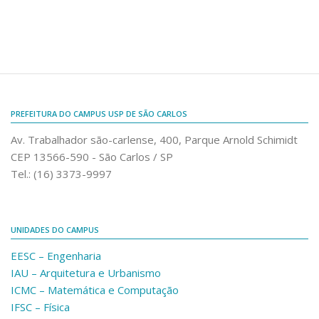
Fale Conosco
Telefones e E-mails
Enviar Mensagem
Ouvidoria do Campus
Urgências
PREFEITURA DO CAMPUS USP DE SÃO CARLOS
Av. Trabalhador são-carlense, 400, Parque Arnold Schimidt
CEP 13566-590 - São Carlos / SP
Tel.: (16) 3373-9997
UNIDADES DO CAMPUS
EESC – Engenharia
IAU – Arquitetura e Urbanismo
ICMC – Matemática e Computação
IFSC – Física