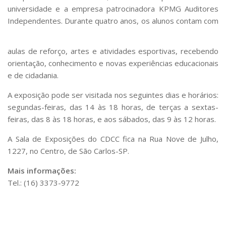
universidade e a empresa patrocinadora KPMG Auditores
Comunicação e Informática
Independentes. Durante quatro anos, os alunos conta
m com
Programas e Ações
Qualidade e Produtividade
aulas de reforço, artes e atividades esportivas, recebendo
orientação, conhecimento e novas experiências educacionais
Acessibilidade
e de cidadania.
Terceira Idade
A exposição pode ser visitada nos seguintes dias e horários:
Pequeno Cidadão
segundas-feiras, das 14 às 18 horas, de terças a sextas-
Campus Universitário
feiras, das 8 às 18 horas, e aos sábados, das 9 às 12 horas.
Ensino e Pesquisa
A Sala de Exposições do CDCC fica na Rua Nove de Julho,
Sobre o Campus
1227, no Centro, de São Carlos-SP.
Conselho Gestor
Mais informações:
Tel.: (16) 3373-9772
Dirigentes
Notícias e Eventos
Informações para ingressantes