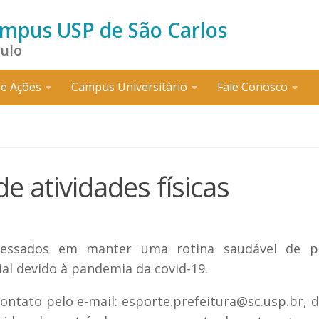
ampus USP de São Carlos
aulo
e Ações
Campus Universitário
Fale Conosco
e atividades físicas
eressados em manter uma rotina saudável de pr
al devido à pandemia da covid-19.
ontato pelo e-mail: esporte.prefeitura@sc.usp.br, 