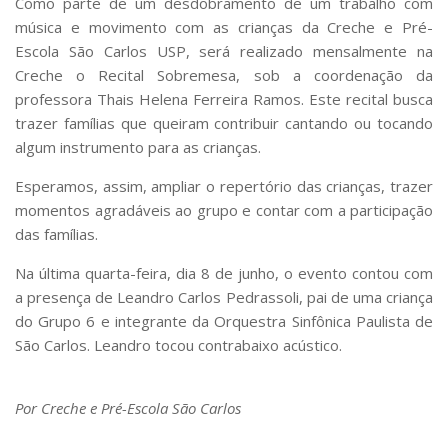
Como parte de um desdobramento de um trabalho com
Comissões Internas
música e movimento com as crianças da Creche e Pré-
Pessoas
Escola São Carlos USP, será realizado mensalmente na
Localização
Creche o Recital Sobremesa, sob a coordenação da
professora Thais Helena Ferreira Ramos. Este recital busca
Serviços
trazer famílias que queiram contribuir cantando ou tocando
Biblioteca
algum instrumento para as crianças.
Administrativo e Financeiro
Esperamos, assim, ampliar o repertório das crianças, trazer
Segurança e Acessos
momentos agradáveis ao grupo e contar com a participação
das famílias.
Obras e Manutenção
Transporte, Moradia e Alimentação
Na última quarta-feira, dia 8 de junho, o evento contou com
a presença de Leandro Carlos Pedrassoli, pai de uma criança
Promoção Social
do Grupo 6 e integrante da Orquestra Sinfônica Paulista de
Saúde Mental
São Carlos. Leandro tocou contrabaixo acústico.
Esporte, Arte e Cultura
Resíduos Químicos
Por Creche e Pré-Escola São Carlos
Creche e Pré-Escola