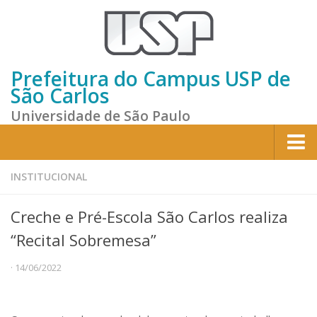
Prefeitura do Campus USP de
São Carlos
Universidade de São Paulo
Home
INSTITUCIONAL
Institucional
Creche e Pré-Escola São Carlos realiza
Sobre a Prefeitura
“Recital Sobremesa”
Gestão atual
· 14/06/2022
Missão e Valores
Divisões e Seções