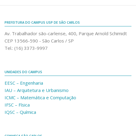
Comunicação e Informática
Programas e Ações
PREFEITURA DO CAMPUS USP DE SÃO CARLOS
Qualidade e Produtividade
Av. Trabalhador são-carlense, 400, Parque Arnold Schimidt
Acessibilidade
CEP 13566-590 - São Carlos / SP
Tel.: (16) 3373-9997
Terceira Idade
Pequeno Cidadão
Campus Universitário
UNIDADES DO CAMPUS
Ensino e Pesquisa
EESC – Engenharia
Sobre o Campus
IAU – Arquitetura e Urbanismo
ICMC – Matemática e Computação
Conselho Gestor
IFSC – Física
Dirigentes
IQSC – Química
Notícias e Eventos
Informações para ingressantes
CONHEÇA SÃO CARLOS