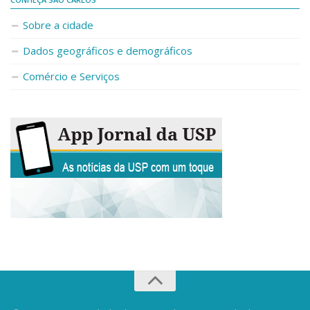
Fale Conosco
Sobre a cidade
Telefones e E-mails
Dados geográficos e demográficos
Enviar Mensagem
Comércio e Serviços
Ouvidoria do Campus
Urgências