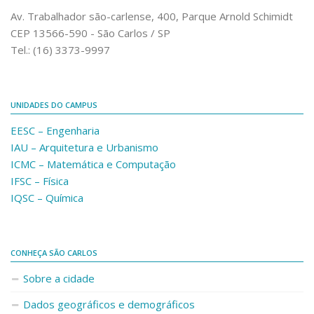
Comunicação e Informática
Av. Trabalhador são-carlense, 400, Parque Arnold Schimidt
CEP 13566-590 - São Carlos / SP
Programas e Ações
Tel.: (16) 3373-9997
Qualidade e Produtividade
Acessibilidade
UNIDADES DO CAMPUS
Terceira Idade
EESC – Engenharia
Pequeno Cidadão
IAU – Arquitetura e Urbanismo
Campus Universitário
ICMC – Matemática e Computação
IFSC – Física
Ensino e Pesquisa
IQSC – Química
Sobre o Campus
Conselho Gestor
Dirigentes
CONHEÇA SÃO CARLOS
Notícias e Eventos
Sobre a cidade
Informações para ingressantes
Dados geográficos e demográficos