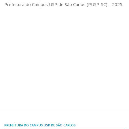
Comissões Internas
Prefeitura do Campus USP de São Carlos (PUSP-SC) – 2025.
Pessoas
Localização
Serviços
Biblioteca
Administrativo e Financeiro
Segurança e Acessos
Obras e Manutenção
Transporte, Moradia e Alimentação
Promoção Social
Saúde Mental
Esporte, Arte e Cultura
Resíduos Químicos
PREFEITURA DO CAMPUS USP DE SÃO CARLOS
Creche e Pré-Escola