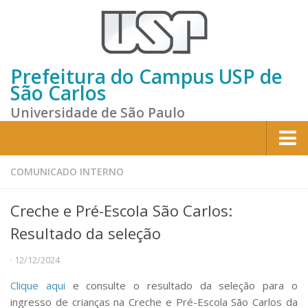
Prefeitura do Campus USP de
São Carlos
Universidade de São Paulo
Home
COMUNICADO INTERNO
Institucional
Creche e Pré-Escola São Carlos:
Sobre a Prefeitura
Resultado da seleção
Gestão atual
· 12/12/2024
Missão e Valores
Clique aqui
e consulte o resultado da seleção para o
Divisões e Seções
ingresso de crianças na Creche e Pré-Escola São Carlos da