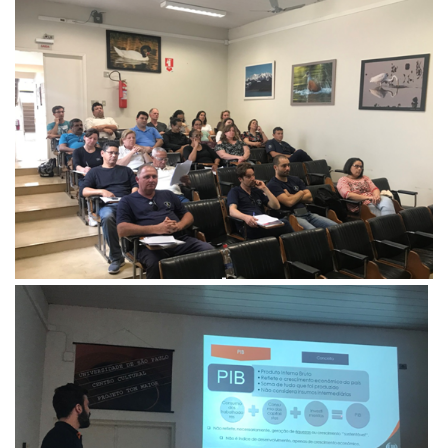
Comunicação e Informática
Programas e Ações
Qualidade e Produtividade
Acessibilidade
Terceira Idade
Pequeno Cidadão
Campus Universitário
Ensino e Pesquisa
Sobre o Campus
Conselho Gestor
Dirigentes
Notícias e Eventos
Informações para ingressantes