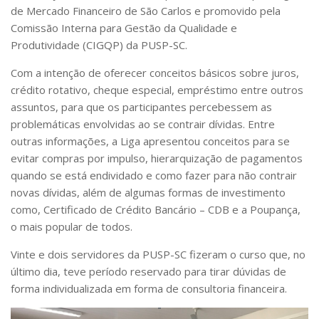
Comissões Internas
de Mercado Financeiro de São Carlos e promovido pela
Pessoas
Comissão Interna para Gestão da Qualidade e
Produtividade (CIGQP) da PUSP-SC.
Localização
Com a intenção de oferecer conceitos básicos sobre juros,
Serviços
crédito rotativo, cheque especial, empréstimo entre outros
Biblioteca
assuntos, para que os participantes percebessem as
Administrativo e Financeiro
problemáticas envolvidas ao se contrair dívidas. Entre
outras informações, a Liga apresentou conceitos para se
Segurança e Acessos
evitar compras por impulso, hierarquização de pagamentos
Obras e Manutenção
quando se está endividado e como fazer para não contrair
novas dívidas, além de algumas formas de investimento
Transporte, Moradia e Alimentação
como, Certificado de Crédito Bancário – CDB e a Poupança,
Promoção Social
o mais popular de todos.
Saúde Mental
Vinte e dois servidores da PUSP-SC fizeram o curso que, no
Esporte, Arte e Cultura
último dia, teve período reservado para tirar dúvidas de
Resíduos Químicos
forma individualizada em forma de consultoria financeira.
Creche e Pré-Escola