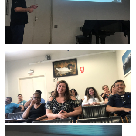
Fale Conosco
Telefones e E-mails
Enviar Mensagem
Ouvidoria do Campus
Urgências