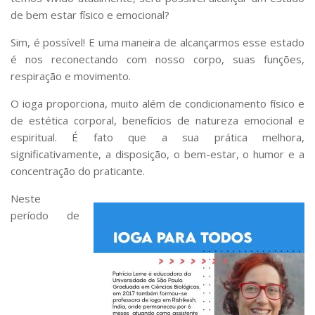
de bem estar físico e emocional?
Comunicação e Informática
Programas e Ações
Sim, é possível! E uma maneira de alcançarmos esse estado
é nos reconectando com nosso corpo, suas funções,
Qualidade e Produtividade
respiração e movimento.
Acessibilidade
O ioga proporciona, muito além de condicionamento físico e
Terceira Idade
de estética corporal, benefícios de natureza emocional e
Pequeno Cidadão
espiritual. É fato que a sua prática melhora,
significativamente, a disposição, o bem-estar, o humor e a
Campus Universitário
concentração do praticante.
Ensino e Pesquisa
Neste
Sobre o Campus
período de
Conselho Gestor
Dirigentes
Notícias e Eventos
Informações para ingressantes