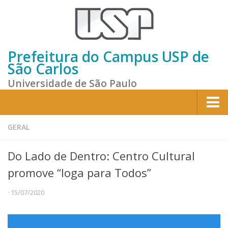
Prefeitura do Campus USP de
São Carlos
Universidade de São Paulo
Home
GERAL
Institucional
Do Lado de Dentro: Centro Cultural
Sobre a Prefeitura
promove “Ioga para Todos”
Gestão atual
· 15/07/2020
Missão e Valores
Divisões e Seções