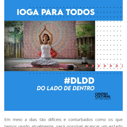
Comissões Internas
Pessoas
Localização
Serviços
Biblioteca
Administrativo e Financeiro
Segurança e Acessos
Obras e Manutenção
Transporte, Moradia e Alimentação
Promoção Social
Saúde Mental
Esporte, Arte e Cultura
Resíduos Químicos
Em meio a dias tão difíceis e conturbados como os que
Creche e Pré-Escola
temos vivido atualmente, será possível alcançar um estado