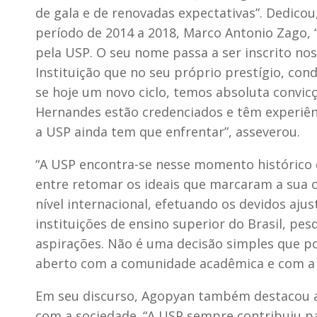
de gala e de renovadas expectativas”. Dedico
período de 2014 a 2018, Marco Antonio Zago,
pela USP. O seu nome passa a ser inscrito n
Instituição que no seu próprio prestígio, cond
se hoje um novo ciclo, temos absoluta convic
Hernandes estão credenciados e têm experiên
a USP ainda tem que enfrentar”, asseverou.
“A USP encontra-se nesse momento histórico d
entre retomar os ideais que marcaram a sua 
nível internacional, efetuando os devidos aju
instituições de ensino superior do Brasil, 
aspirações. Não é uma decisão simples que po
aberto com a comunidade acadêmica e com a 
Em seu discurso, Agopyan também destacou a 
com a sociedade. “A USP sempre contribuiu p