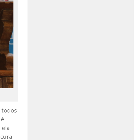
m todos
 é
 ela
ocura