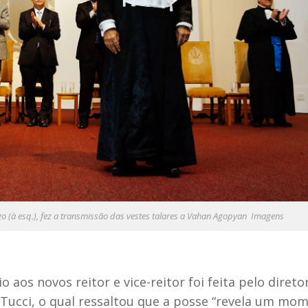
o (à esq.), fez a transmissão das vestes talares a Vahan Agopyan Imagens
aos novos reitor e vice-reitor foi feita pelo direto
e Tucci, o qual ressaltou que a posse “revela um mo