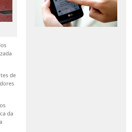
los
izada
ntes de
idores
vos
ica da
a