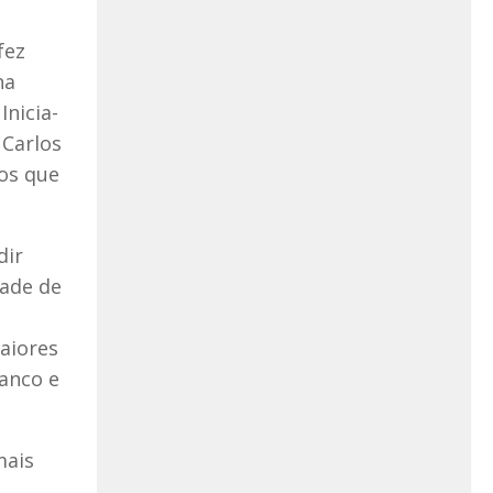
fez
na
Inicia-
 Carlos
os que
dir
dade de
aiores
ranco e
mais