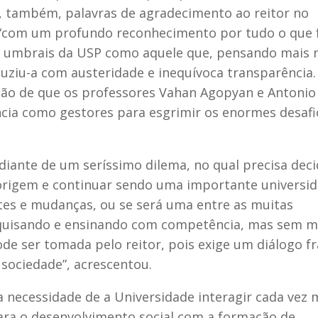
u, também, palavras de agradecimento ao reitor no
 “com um profundo reconhecimento por tudo o que 
os umbrais da USP como aquele que, pensando mais 
uziu-a com austeridade e inequívoca transparência. 
ção de que os professores Vahan Agopyan e Antonio
cia como gestores para esgrimir os enormes desafi
iante de um seríssimo dilema, no qual precisa deci
origem e continuar sendo uma importante universi
stes e mudanças, ou se será uma entre as muitas
pesquisando e ensinando com competência, mas sem m
de ser tomada pelo reitor, pois exige um diálogo f
sociedade”, acrescentou.
necessidade de a Universidade interagir cada vez 
ara o desenvolvimento social com a formação de