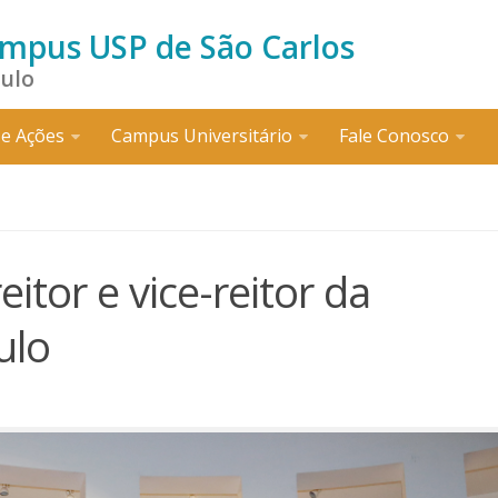
ampus USP de São Carlos
aulo
e Ações
Campus Universitário
Fale Conosco
tor e vice-reitor da
ulo