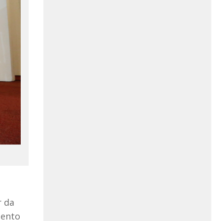
r da
mento