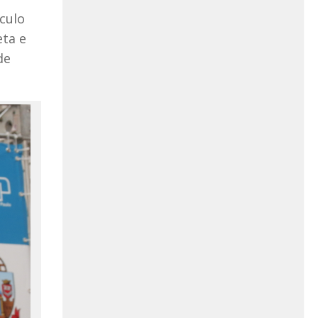
culo
eta e
de