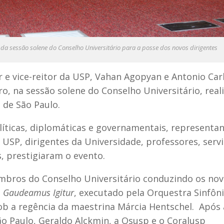
da sessão solene do Conselho Universitário para a posse dos novos dirigentes
r e vice-reitor da USP, Vahan Agopyan e Antonio Car
o, na sessão solene do Conselho Universitário, real
 de São Paulo.
líticas, diplomáticas e governamentais, representa
a USP, dirigentes da Universidade, professores, serv
s, prestigiaram o evento.
embros do Conselho Universitário conduzindo os no
o
Gaudeamus Igitur
, executado pela Orquestra Sinfôn
sob a regência da maestrina Márcia Hentschel. Após 
o Paulo, Geraldo Alckmin, a Osusp e o Coralusp