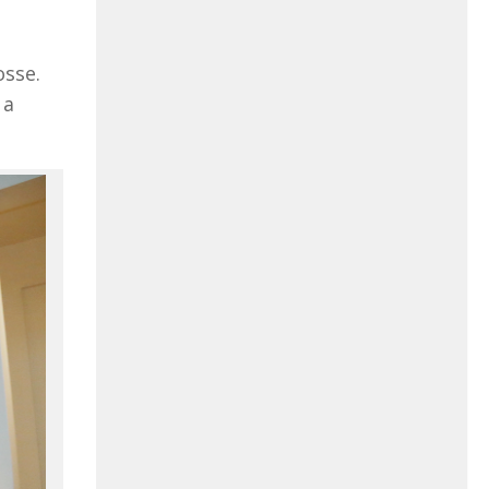
sse.
 a