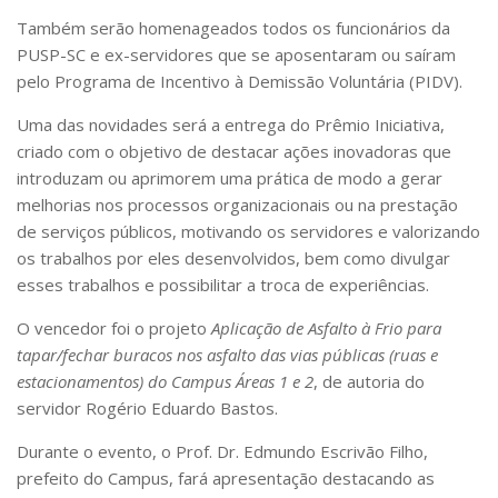
Comunicação e Informática
Também serão homenageados todos os funcionários da
PUSP-SC e ex-servidores que se aposentaram ou saíram
Programas e Ações
pelo Programa de Incentivo à Demissão Voluntária (PIDV).
Qualidade e Produtividade
Uma das novidades será a entrega do Prêmio Iniciativa,
Acessibilidade
criado com o objetivo de destacar ações inovadoras que
Terceira Idade
introduzam ou aprimorem uma prática de modo a gerar
melhorias nos processos organizacionais ou na prestação
Pequeno Cidadão
de serviços públicos, motivando os servidores e valorizando
Campus Universitário
os trabalhos por eles desenvolvidos, bem como divulgar
esses trabalhos e possibilitar a troca de experiências.
Ensino e Pesquisa
O vencedor foi o projeto
Aplicação de Asfalto à Frio para
Sobre o Campus
tapar/fechar buracos nos asfalto das vias públicas (ruas e
Conselho Gestor
estacionamentos) do Campus Áreas 1 e 2
, de autoria do
Dirigentes
servidor Rogério Eduardo Bastos.
Notícias e Eventos
Durante o evento, o Prof. Dr. Edmundo Escrivão Filho,
Informações para ingressantes
prefeito do Campus, fará apresentação destacando as