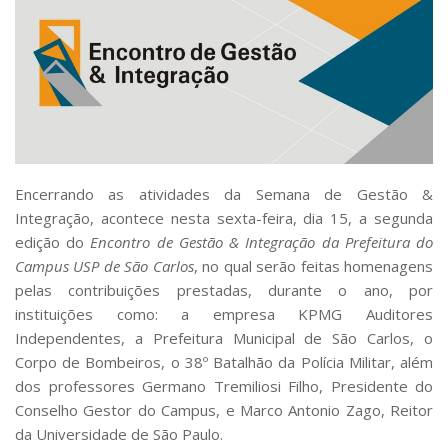
Comissões Internas
Pessoas
Localização
Serviços
Biblioteca
Administrativo e Financeiro
Encerrando as atividades da Semana de Gestão &
Segurança e Acessos
Integração, acontece nesta sexta-feira, dia 15, a segunda
Obras e Manutenção
edição do
Encontro de Gestão & Integração da Prefeitura do
Campus USP de São Carlos
, no qual serão feitas homenagens
Transporte, Moradia e Alimentação
pelas contribuições prestadas, durante o ano, por
Promoção Social
instituições como: a empresa KPMG Auditores
Saúde Mental
Independentes, a Prefeitura Municipal de São Carlos, o
Corpo de Bombeiros, o 38º Batalhão da Polícia Militar, além
Esporte, Arte e Cultura
dos professores Germano Tremiliosi Filho, Presidente do
Resíduos Químicos
Conselho Gestor do Campus, e Marco Antonio Zago, Reitor
da Universidade de São Paulo.
Creche e Pré-Escola