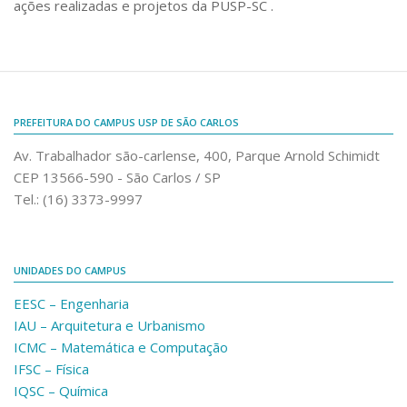
ações realizadas e projetos da PUSP-SC .
Fale Conosco
Telefones e E-mails
Enviar Mensagem
Ouvidoria do Campus
PREFEITURA DO CAMPUS USP DE SÃO CARLOS
Urgências
Av. Trabalhador são-carlense, 400, Parque Arnold Schimidt
CEP 13566-590 - São Carlos / SP
Tel.: (16) 3373-9997
UNIDADES DO CAMPUS
EESC – Engenharia
IAU – Arquitetura e Urbanismo
ICMC – Matemática e Computação
IFSC – Física
IQSC – Química