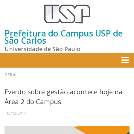
Prefeitura do Campus USP de
São Carlos
Universidade de São Paulo
Home
GERAL
Institucional
Evento sobre gestão acontece hoje na
Sobre a Prefeitura
Área 2 do Campus
Gestão atual
· 15/12/2017
Missão e Valores
Divisões e Seções