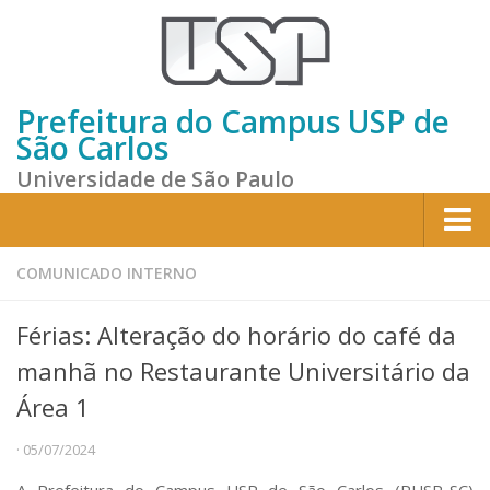
Prefeitura do Campus USP de
São Carlos
Universidade de São Paulo
Home
COMUNICADO INTERNO
Institucional
Férias: Alteração do horário do café da
Sobre a Prefeitura
manhã no Restaurante Universitário da
Gestão atual
Área 1
Missão e Valores
· 05/07/2024
Divisões e Seções