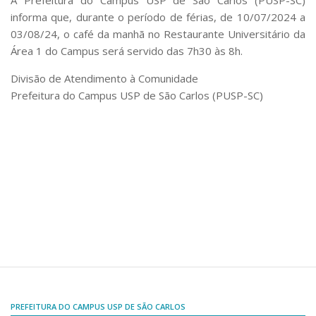
A Prefeitura do Campus USP de São Carlos (PUSP-SC)
Comissões Internas
informa que, durante o período de férias, de 10/07/2024 a
Pessoas
03/08/24, o café da manhã no Restaurante Universitário da
Localização
Área 1 do Campus será servido das 7h30 às 8h.
Serviços
Divisão de Atendimento à Comunidade
Prefeitura do Campus USP de São Carlos (PUSP-SC)
Biblioteca
Administrativo e Financeiro
Segurança e Acessos
Obras e Manutenção
Transporte, Moradia e Alimentação
Promoção Social
Saúde Mental
Esporte, Arte e Cultura
Resíduos Químicos
PREFEITURA DO CAMPUS USP DE SÃO CARLOS
Creche e Pré-Escola