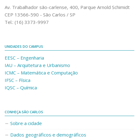
Comunicação e Informática
Av. Trabalhador são-carlense, 400, Parque Arnold Schimidt
CEP 13566-590 - São Carlos / SP
Programas e Ações
Tel.: (16) 3373-9997
Qualidade e Produtividade
Acessibilidade
UNIDADES DO CAMPUS
Terceira Idade
EESC – Engenharia
Pequeno Cidadão
IAU – Arquitetura e Urbanismo
Campus Universitário
ICMC – Matemática e Computação
IFSC – Física
Ensino e Pesquisa
IQSC – Química
Sobre o Campus
Conselho Gestor
Dirigentes
CONHEÇA SÃO CARLOS
Notícias e Eventos
Sobre a cidade
Informações para ingressantes
Dados geográficos e demográficos