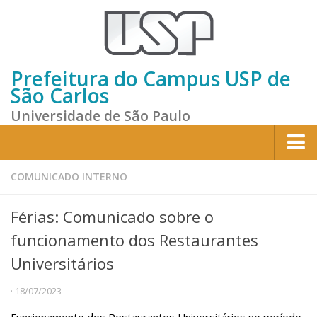
Prefeitura do Campus USP de
São Carlos
Universidade de São Paulo
Home
COMUNICADO INTERNO
Institucional
Férias: Comunicado sobre o
Sobre a Prefeitura
funcionamento dos Restaurantes
Gestão atual
Universitários
Missão e Valores
· 18/07/2023
Divisões e Seções