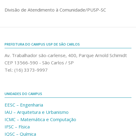
Comunicação e Informática
Divisão de Atendimento à Comunidade/PUSP-SC
Programas e Ações
Qualidade e Produtividade
Acessibilidade
PREFEITURA DO CAMPUS USP DE SÃO CARLOS
Terceira Idade
Av. Trabalhador são-carlense, 400, Parque Arnold Schimidt
Pequeno Cidadão
CEP 13566-590 - São Carlos / SP
Campus Universitário
Tel.: (16) 3373-9997
Ensino e Pesquisa
Sobre o Campus
UNIDADES DO CAMPUS
Conselho Gestor
EESC – Engenharia
Dirigentes
IAU – Arquitetura e Urbanismo
ICMC – Matemática e Computação
Notícias e Eventos
IFSC – Física
Informações para ingressantes
IQSC – Química