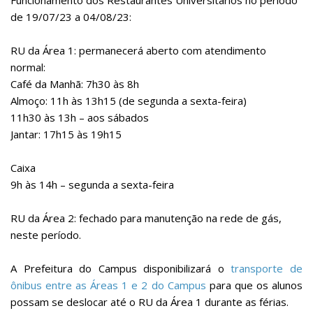
Funcionamento dos Restaurantes
Universitários no período
Comissões Internas
de 19/07/23 a 04/08/23:
Pessoas
Localização
RU da Área 1
: permanecerá aberto com atendimento
normal:
Serviços
Café da Manhã: 7h30 às 8h
Biblioteca
Almoço: 11h às 13h15 (de segunda a sexta-feira)
11h30 às 13h – aos sábados
Administrativo e Financeiro
Jantar: 17h15 às 19h15
Segurança e Acessos
Obras e Manutenção
Caixa
9h às 14h – segunda a sexta-feira
Transporte, Moradia e Alimentação
Promoção Social
RU da Área 2
: fechado para manutenção na rede de gás,
neste período.
Saúde Mental
Esporte, Arte e Cultura
A Prefeitura do Campus disponibilizará o
transporte de
Resíduos Químicos
ônibus entre as Áreas 1 e 2 do Campus
para que os alunos
possam se deslocar até o RU da Área 1 durante as férias.
Creche e Pré-Escola