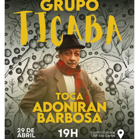
Comissões Internas
Pessoas
Localização
Serviços
Biblioteca
Administrativo e Financeiro
Segurança e Acessos
Obras e Manutenção
Transporte, Moradia e Alimentação
Promoção Social
Saúde Mental
Esporte, Arte e Cultura
Resíduos Químicos
Creche e Pré-Escola