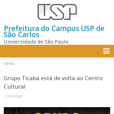
Prefeitura do Campus USP de
São Carlos
Universidade de São Paulo
Home
GERAL
Institucional
Grupo Ticaba está de volta ao Centro
Sobre a Prefeitura
Cultural
Gestão atual
· 27/04/2026
Missão e Valores
Divisões e Seções