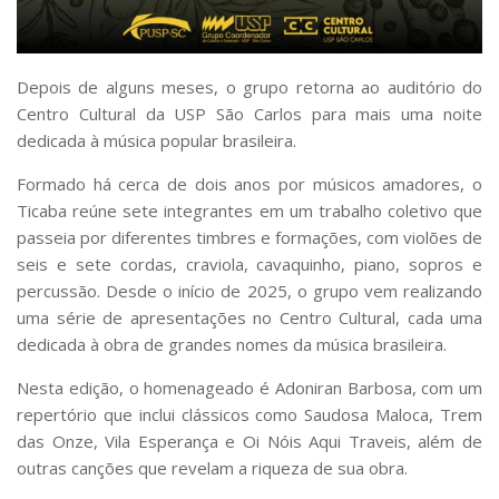
Comunicação e Informática
Programas e Ações
Depois de alguns meses, o grupo retorna ao auditório do
Qualidade e Produtividade
Centro Cultural da USP São Carlos para mais uma noite
dedicada à música popular brasileira.
Acessibilidade
Terceira Idade
Formado há cerca de dois anos por músicos amadores, o
Ticaba reúne sete integrantes em um trabalho coletivo que
Pequeno Cidadão
passeia por diferentes timbres e formações, com violões de
Campus Universitário
seis e sete cordas, craviola, cavaquinho, piano, sopros e
percussão. Desde o início de 2025, o grupo vem realizando
Ensino e Pesquisa
uma série de apresentações no Centro Cultural, cada uma
Sobre o Campus
dedicada à obra de grandes nomes da música brasileira.
Conselho Gestor
Nesta edição, o homenageado é Adoniran Barbosa, com um
Dirigentes
repertório que inclui clássicos como Saudosa Maloca, Trem
Notícias e Eventos
das Onze, Vila Esperança e Oi Nóis Aqui Traveis, além de
outras canções que revelam a riqueza de sua obra.
Informações para ingressantes