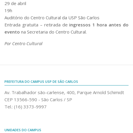
29 de abril
Fale Conosco
19h
Telefones e E-mails
Auditório do Centro Cultural da USP São Carlos
Entrada gratuita – retirada de
ingressos 1 hora antes do
Enviar Mensagem
evento
na Secretaria do Centro Cultural.
Ouvidoria do Campus
Por Centro Cultural
Urgências
PREFEITURA DO CAMPUS USP DE SÃO CARLOS
Av. Trabalhador são-carlense, 400, Parque Arnold Schimidt
CEP 13566-590 - São Carlos / SP
Tel.: (16) 3373-9997
UNIDADES DO CAMPUS