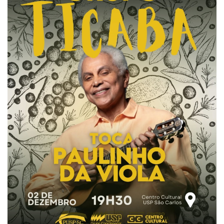
Comissões Internas
Pessoas
Localização
Serviços
Biblioteca
Administrativo e Financeiro
Segurança e Acessos
Obras e Manutenção
Transporte, Moradia e Alimentação
Promoção Social
Saúde Mental
Esporte, Arte e Cultura
Resíduos Químicos
Creche e Pré-Escola