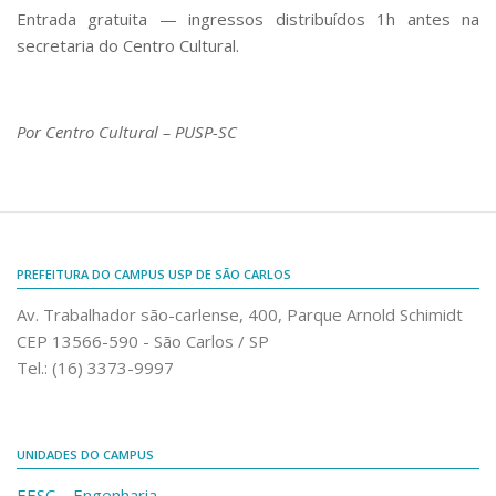
Fale Conosco
Entrada gratuita — ingressos distribuídos 1h antes na
secretaria do Centro Cultural.
Telefones e E-mails
Enviar Mensagem
Ouvidoria do Campus
Por Centro Cultural – PUSP-SC
Urgências
PREFEITURA DO CAMPUS USP DE SÃO CARLOS
Av. Trabalhador são-carlense, 400, Parque Arnold Schimidt
CEP 13566-590 - São Carlos / SP
Tel.: (16) 3373-9997
UNIDADES DO CAMPUS
EESC – Engenharia