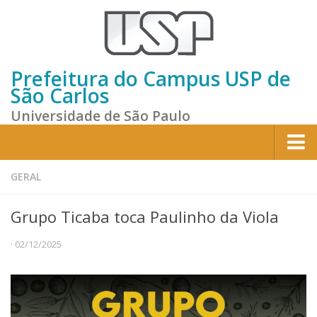
Prefeitura do Campus USP de
São Carlos
Universidade de São Paulo
Home
GERAL
Institucional
Grupo Ticaba toca Paulinho da Viola
Sobre a Prefeitura
· 02/12/2025
Gestão atual
Missão e Valores
Divisões e Seções