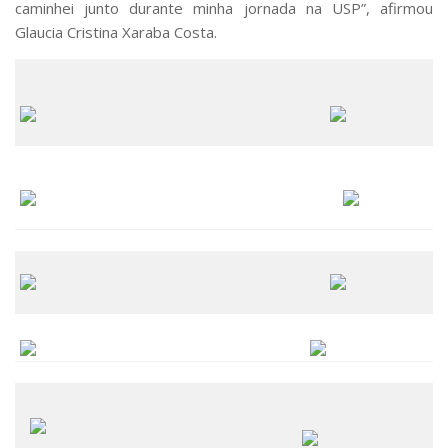
caminhei junto durante minha jornada na USP”, afirmou
Fale Conosco
Glaucia Cristina Xaraba Costa.
Telefones e E-mails
Enviar Mensagem
Ouvidoria do Campus
Urgências