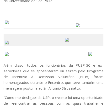
da Universidade de São Paulo.
Comunicação e Informática
Programas e Ações
Qualidade e Produtividade
Acessibilidade
Terceira Idade
Pequeno Cidadão
Campus Universitário
Ensino e Pesquisa
Além disso, todos os funcionários da PUSP-SC e ex-
Sobre o Campus
servidores que se aposentaram ou saíram pelo Programa
de Incentivo à Demissão Voluntária (PIDV) foram
Conselho Gestor
homenageados durante o Encontro, que teve também uma
Dirigentes
mensagem póstuma ao Sr. Antonio Struzziatto.
Notícias e Eventos
“Como me desliguei da USP, o evento foi uma oportunidade
Informações para ingressantes
de reencontrar as pessoas com as quais trabalhei e