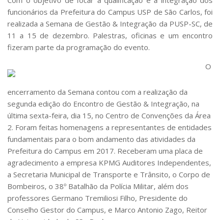
Com o objetivo de focar a qualificação e a integração dos
Comissões Internas
funcionários da Prefeitura do Campus USP de São Carlos, foi
Pessoas
realizada a Semana de Gestão & Integração da PUSP-SC, de
Localização
11 a 15 de dezembro. Palestras, oficinas e um encontro
fizeram parte da programação do evento.
Serviços
O
Biblioteca
Administrativo e Financeiro
encerramento da Semana contou com a realização da
Segurança e Acessos
segunda edição do Encontro de Gestão & Integração, na
última sexta-feira, dia 15, no Centro de Convenções da Área
Obras e Manutenção
2. Foram feitas homenagens a representantes de entidades
Transporte, Moradia e Alimentação
fundamentais para o bom andamento das atividades da
Promoção Social
Prefeitura do Campus em 2017. Receberam uma placa de
agradecimento a empresa KPMG Auditores Independentes,
Saúde Mental
a Secretaria Municipal de Transporte e Trânsito, o Corpo de
Esporte, Arte e Cultura
Bombeiros, o 38º Batalhão da Polícia Militar, além dos
professores Germano Tremiliosi Filho, Presidente do
Resíduos Químicos
Conselho Gestor do Campus, e Marco Antonio Zago, Reitor
Creche e Pré-Escola