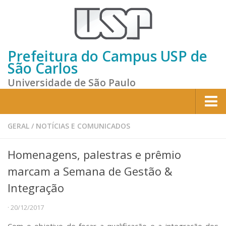
Prefeitura do Campus USP de
São Carlos
Universidade de São Paulo
Home
GERAL
/
NOTÍCIAS E COMUNICADOS
Institucional
Homenagens, palestras e prêmio
Sobre a Prefeitura
marcam a Semana de Gestão &
Gestão atual
Integração
Missão e Valores
· 20/12/2017
Divisões e Seções