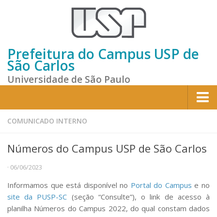
Prefeitura do Campus USP de
São Carlos
Universidade de São Paulo
Home
COMUNICADO INTERNO
Institucional
Números do Campus USP de São Carlos
Sobre a Prefeitura
· 06/06/2023
Gestão atual
Informamos que está disponível no
Portal do Campus
e no
Missão e Valores
site da PUSP-SC
(seção “Consulte”), o link de acesso à
Divisões e Seções
planilha Números do Campus 2022, do qual constam dados