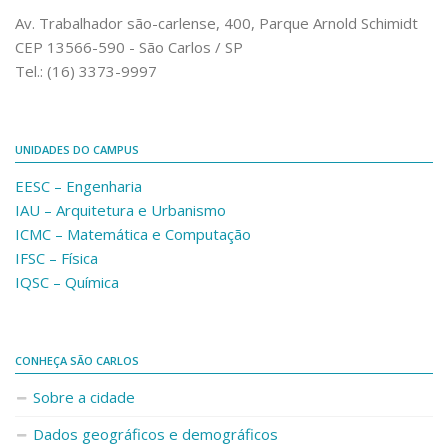
Comunicação e Informática
Av. Trabalhador são-carlense, 400, Parque Arnold Schimidt
CEP 13566-590 - São Carlos / SP
Programas e Ações
Tel.: (16) 3373-9997
Qualidade e Produtividade
Acessibilidade
UNIDADES DO CAMPUS
Terceira Idade
EESC – Engenharia
Pequeno Cidadão
IAU – Arquitetura e Urbanismo
Campus Universitário
ICMC – Matemática e Computação
IFSC – Física
Ensino e Pesquisa
IQSC – Química
Sobre o Campus
Conselho Gestor
Dirigentes
CONHEÇA SÃO CARLOS
Notícias e Eventos
Sobre a cidade
Informações para ingressantes
Dados geográficos e demográficos