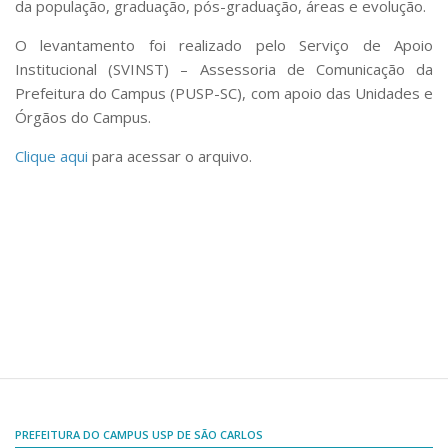
Comissões Internas
da população, graduação, pós-graduação, áreas e evolução.
Pessoas
O levantamento foi realizado pelo Serviço de Apoio
Institucional (SVINST) – Assessoria de Comunicação da
Localização
Prefeitura do Campus (PUSP-SC), com apoio das Unidades e
Serviços
Órgãos do Campus.
Biblioteca
Clique aqui
para acessar o arquivo.
Administrativo e Financeiro
Segurança e Acessos
Obras e Manutenção
Transporte, Moradia e Alimentação
Promoção Social
Saúde Mental
Esporte, Arte e Cultura
Resíduos Químicos
PREFEITURA DO CAMPUS USP DE SÃO CARLOS
Creche e Pré-Escola