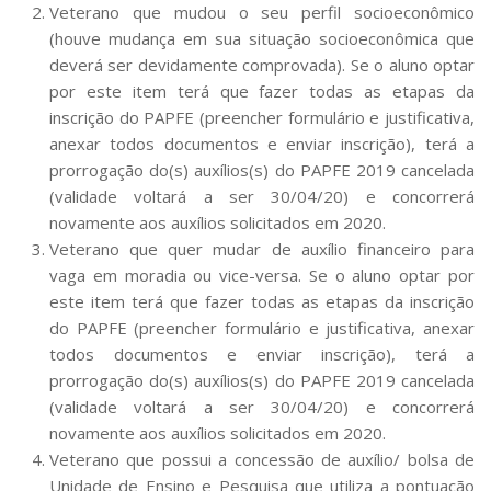
Veterano que mudou o seu perfil socioeconômico
Comunicação e Informática
(houve mudança em sua situação socioeconômica que
Programas e Ações
deverá ser devidamente comprovada). Se o aluno optar
por este item terá que fazer todas as etapas da
Qualidade e Produtividade
inscrição do PAPFE (preencher formulário e justificativa,
Acessibilidade
anexar todos documentos e enviar inscrição), terá a
prorrogação do(s) auxílios(s) do PAPFE 2019 cancelada
Terceira Idade
(validade voltará a ser 30/04/20) e concorrerá
Pequeno Cidadão
novamente aos auxílios solicitados em 2020.
Campus Universitário
Veterano que quer mudar de auxílio financeiro para
vaga em moradia ou vice-versa. Se o aluno optar por
Ensino e Pesquisa
este item terá que fazer todas as etapas da inscrição
Sobre o Campus
do PAPFE (preencher formulário e justificativa, anexar
todos documentos e enviar inscrição), terá a
Conselho Gestor
prorrogação do(s) auxílios(s) do PAPFE 2019 cancelada
Dirigentes
(validade voltará a ser 30/04/20) e concorrerá
novamente aos auxílios solicitados em 2020.
Notícias e Eventos
Veterano que possui a concessão de auxílio/ bolsa de
Informações para ingressantes
Unidade de Ensino e Pesquisa que utiliza a pontuação