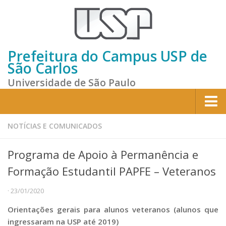
Prefeitura do Campus USP de
São Carlos
Universidade de São Paulo
Home
NOTÍCIAS E COMUNICADOS
Institucional
Programa de Apoio à Permanência e
Sobre a Prefeitura
Formação Estudantil PAPFE – Veteranos
Gestão atual
· 23/01/2020
Missão e Valores
Orientações gerais para alunos veteranos (alunos que
Divisões e Seções
ingressaram na USP até 2019)