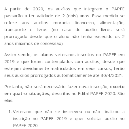
Comissões Internas
A partir de 2020, os auxílios que integram o PAPFE
Pessoas
passarão a ter validade de 2 (dois) anos. Essa medida se
Localização
refere aos auxílios moradia financeiro, alimentação,
transporte e livros (no caso do auxílio livros será
Serviços
prorrogado desde que o aluno não tenha excedido os 2
Biblioteca
anos máximos de concessão).
Administrativo e Financeiro
Assim sendo, os alunos veteranos inscritos no PAPFE em
Segurança e Acessos
2019 e que foram contemplados com auxílios, desde que
estejam devidamente matriculados em seus cursos, terão
Obras e Manutenção
seus auxílios prorrogados automaticamente até 30/4/2021.
Transporte, Moradia e Alimentação
Portanto, não será necessário fazer nova inscrição,
exceto
Promoção Social
em quatro situações
, descritas no Edital PAPFE 2020. São
Saúde Mental
elas:
Esporte, Arte e Cultura
Veterano que não se inscreveu ou não finalizou a
Resíduos Químicos
inscrição no PAPFE 2019 e quer solicitar auxílio no
PAPFE 2020.
Creche e Pré-Escola