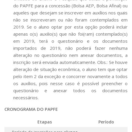
Fale Conosco
do PAPFE para a concessão (Bolsa AEP, Bolsa Afinal) ou
aqueles que desejam se inscrever em auxílios nos quais
Telefones e E-mails
não se inscreveram ou não foram contemplados em
Enviar Mensagem
2019. Se o aluno optar por esta opção poderá incluir
apenas o(s) auxilio(s) que não foi(ram) contemplado(s)
Ouvidoria do Campus
em 2019, terá o questionário e os documentos
Urgências
importados de 2019, não poderá fazer nenhuma
alteração no questionário nem anexar documentos, a
inscrição será enviada automaticamente. Obs.: Se houve
alteração de situação econômica, o aluno tem que optar
pelo item 2 da exceção e concorrer novamente a todos
os auxílios, pois nesse caso é possível preencher o
questionário e anexar todos os documentos
necessários.
CRONOGRAMA DO PAPFE
Etapas
Período