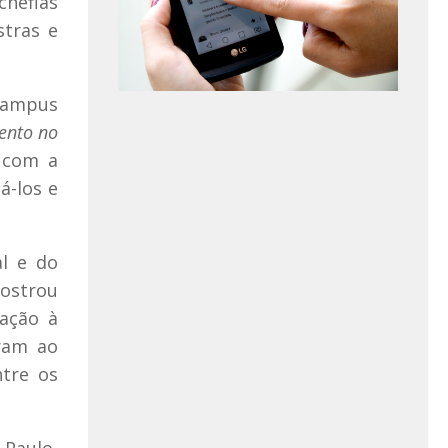
chefias
tras e
 Campus
ento no
 com a
á-los e
al e do
ostrou
lação à
aram ao
ntre os