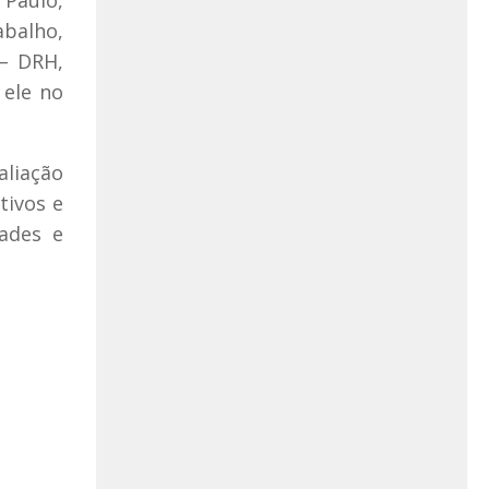
Paulo,
abalho,
– DRH,
 ele no
aliação
tivos e
dades e