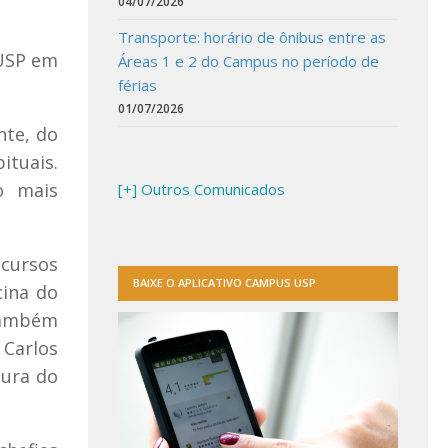
04/07/2026
Transporte: horário de ônibus entre as
 USP em
Áreas 1 e 2 do Campus no período de
férias
01/07/2026
nte, do
ituais.
o mais
[+] Outros Comunicados
cursos
BAIXE O APLICATIVO CAMPUS USP
cina do
também
Carlos
tura do