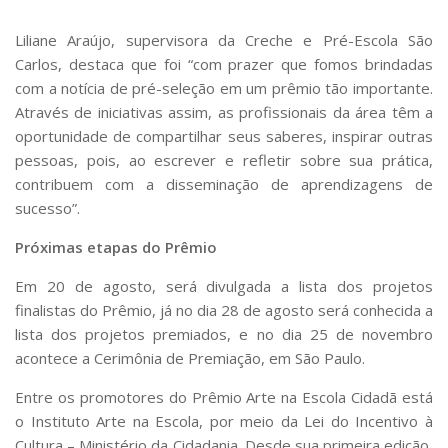
Fale Conosco
Liliane Araújo, supervisora da Creche e Pré-Escola São
Telefones e E-mails
Carlos, destaca que foi “com prazer que fomos brindadas
Enviar Mensagem
com a notícia de pré-seleção em um prêmio tão importante.
Através de iniciativas assim, as profissionais da área têm a
Ouvidoria do Campus
oportunidade de compartilhar seus saberes, inspirar outras
Urgências
pessoas, pois, ao escrever e refletir sobre sua prática,
contribuem com a disseminação de aprendizagens de
sucesso”.
Próximas etapas do Prêmio
Em 20 de agosto, será divulgada a list
a dos projetos
finalistas do Prêmio, já no dia 28 de agosto será conhecida a
lista dos projetos premiados, e no dia 25 de novembro
acontece a C
erimônia de Premiação, em São Paulo.
Entre os promotores do Prêmio Arte na Escola Cidadã está
o Instituto Arte na Escola, por meio da Lei do Incentivo à
Cultura – Ministério da Cidadania. Desde sua primeira edição,