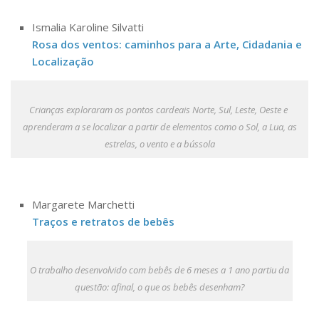
Comunicação e Informática
Ismalia Karoline Silvatti
Programas e Ações
Rosa dos ventos: caminhos para a Arte, Cidadania e
Localização
Qualidade e Produtividade
Acessibilidade
Crianças exploraram os pontos cardeais Norte, Sul, Leste, Oeste e
Terceira Idade
aprenderam a se localizar a partir de elementos como o Sol, a Lua, as
Pequeno Cidadão
estrelas, o vento e a bússola
Campus Universitário
Ensino e Pesquisa
Margarete Marchetti
Sobre o Campus
Traços e retratos de bebês
Conselho Gestor
Dirigentes
O trabalho desenvolvido com bebês de 6 meses a 1 ano partiu da
Notícias e Eventos
questão: afinal, o que os bebês desenham?
Informações para ingressantes