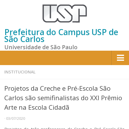
Prefeitura do Campus USP de
São Carlos
Universidade de São Paulo
Home
INSTITUCIONAL
Institucional
Projetos da Creche e Pré-Escola São
Sobre a Prefeitura
Carlos são semifinalistas do XXI Prêmio
Gestão atual
Arte na Escola Cidadã
Missão e Valores
· 03/07/2020
Divisões e Seções