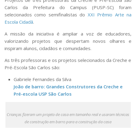
Projetos de três professoras da Creche e Pré-Escola São
Comissões Internas
Carlos da Prefeitura do Campus (PUSP-SC) foram
Pessoas
selecionados como semifinalistas do
XXI Prêmio Arte na
Localização
Escola Cidadã
.
Serviços
A missão da iniciativa é ampliar a voz de educadores,
valorizando projetos que despertam novos olhares e
Biblioteca
inspiram alunos, cidadãos e comunidades.
Administrativo e Financeiro
As três professoras e os projetos selecionados da Creche e
Segurança e Acessos
Pré-Escola São Carlos são:
Obras e Manutenção
Gabriele Fernandes da Silva
Transporte, Moradia e Alimentação
João de barro: Grandes Construtores da Creche e
Promoção Social
Pré-escola USP São Carlos
Saúde Mental
Esporte, Arte e Cultura
Crianças fizeram um projeto de casa em tamanho real e usaram técnicas
de construção em barro para a construção da casa
Resíduos Químicos
Creche e Pré-Escola