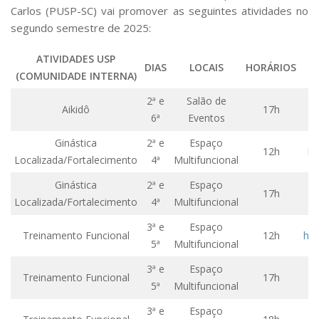
Comissões Internas
Carlos (PUSP-SC) vai promover as seguintes atividades no
Pessoas
segundo semestre de 2025:
Localização
ATIVIDADES USP
DIAS
LOCAIS
HORÁRIOS
Serviços
(COMUNIDADE INTERNA)
Biblioteca
2ª e
Salão de
Aikidô
17h
h
6ª
Eventos
Administrativo e Financeiro
Ginástica
2ª e
Espaço
Segurança e Acessos
12h
ht
Localizada/Fortalecimento
4ª
Multifuncional
Obras e Manutenção
Ginástica
2ª e
Espaço
Transporte, Moradia e Alimentação
17h
h
Localizada/Fortalecimento
4ª
Multifuncional
Promoção Social
3ª e
Espaço
Treinamento Funcional
12h
ht
Saúde Mental
5ª
Multifuncional
Esporte, Arte e Cultura
3ª e
Espaço
Treinamento Funcional
17h
h
5ª
Multifuncional
Resíduos Químicos
Creche e Pré-Escola
3ª e
Espaço