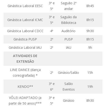
3ª e
Saguão 2º
Fale Conosco
Ginástica Laboral EESC
8h45
5ª
andar
Telefones e E-mails
3ª e
Saguão da
Ginástica Laboral ICMC
Enviar Mensagem
8h15
5ª
Biblioteca
Ouvidoria do Campus
Ginástica Laboral CDCC
4ª
Auditório
9h30
Urgências
Ginástica PUSP
2ª
PUSP
8h15
Ginástica Laboral IAU
2ª
IAU
9h
ATIVIDADES DE
EXTENSÃO
LINE DANCE (dança
2ª
Ginásio/Salão
15h
coreografada) *
3ª e
Salão
KENDO**
19h
6ª
Eventos
VÔLEI ADAPTADO (a
3ª e
Ginásio
8h30
partir de 50 anos)***
5ª