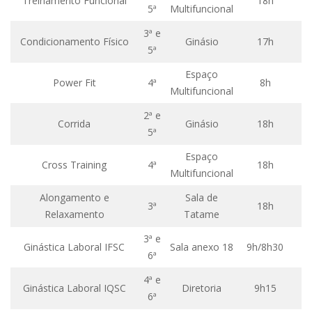
Treinamento Funcional
18h
h
5ª
Multifuncional
Comunicação e Informática
3ª e
Programas e Ações
Condicionamento Físico
Ginásio
17h
h
5ª
Qualidade e Produtividade
Espaço
Power Fit
4ª
8h
h
Acessibilidade
Multifuncional
Terceira Idade
2ª e
Corrida
Ginásio
18h
h
5ª
Pequeno Cidadão
Espaço
Campus Universitário
Cross Training
4ª
18h
h
Multifuncional
Ensino e Pesquisa
Alongamento e
Sala de
Sobre o Campus
3ª
18h
h
Relaxamento
Tatame
Conselho Gestor
3ª e
Ginástica Laboral IFSC
Sala anexo 18
9h/8h30
Dirigentes
6ª
Notícias e Eventos
4ª e
Ginástica Laboral IQSC
Diretoria
9h15
6ª
Informações para ingressantes