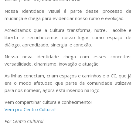
Comunicação e Informática
Nossa Identidade Visual é parte desse processo de
Programas e Ações
mudança e chega para evidenciar nosso rumo e evolução.
Qualidade e Produtividade
Acreditamos que a Cultura transforma, nutre, acolhe e
liberta e reconhecemos nosso lugar como espaço de
Acessibilidade
diálogo, aprendizado, sinergia e conexão.
Terceira Idade
Nossa nova identidade chega com esses conceitos:
Pequeno Cidadão
versatilidade, dinamismo, inovação e atuação.
Campus Universitário
As linhas conectam, criam espaços e caminhos e o CC, que já
Ensino e Pesquisa
era o modo afetuoso que parte da comunidade utilizava
Sobre o Campus
para nos nomear, agora está inserido na logo.
Conselho Gestor
Vem compartilhar cultura e conhecimento!
Vem pro Centro Cultural!
Dirigentes
Notícias e Eventos
Por Centro Cultural
Informações para ingressantes