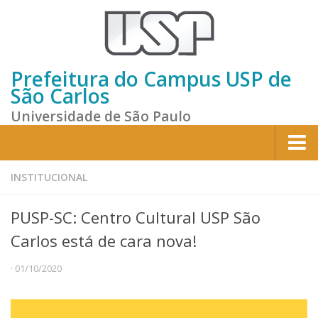
Prefeitura do Campus USP de
São Carlos
Universidade de São Paulo
Home
INSTITUCIONAL
Institucional
PUSP-SC: Centro Cultural USP São
Sobre a Prefeitura
Carlos está de cara nova!
Gestão atual
· 01/10/2020
Missão e Valores
Divisões e Seções