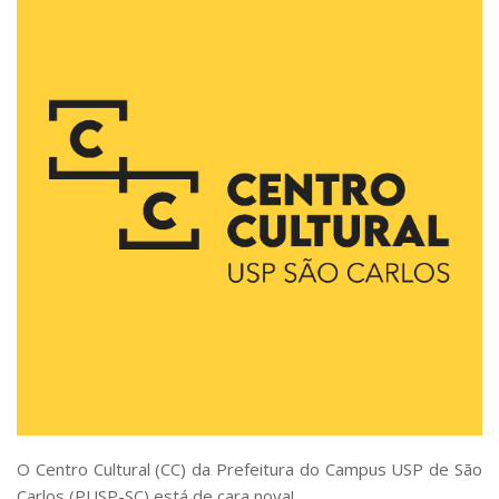
Comissões Internas
Pessoas
Localização
Serviços
Biblioteca
Administrativo e Financeiro
Segurança e Acessos
Obras e Manutenção
Transporte, Moradia e Alimentação
Promoção Social
Saúde Mental
Esporte, Arte e Cultura
Resíduos Químicos
O Centro Cultural (CC) da Prefeitura do Campus USP de São
Creche e Pré-Escola
Carlos (PUSP-SC) está de cara nova!