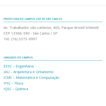
Fale Conosco
Telefones e E-mails
PREFEITURA DO CAMPUS USP DE SÃO CARLOS
Enviar Mensagem
Av. Trabalhador são-carlense, 400, Parque Arnold Schimidt
Ouvidoria do Campus
CEP 13566-590 - São Carlos / SP
Urgências
Tel.: (16) 3373-9997
UNIDADES DO CAMPUS
EESC – Engenharia
IAU – Arquitetura e Urbanismo
ICMC – Matemática e Computação
IFSC – Física
IQSC – Química