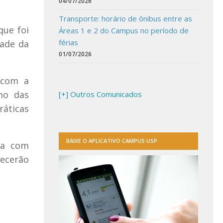
04/07/2026
Transporte: horário de ônibus entre as
que foi
Áreas 1 e 2 do Campus no período de
férias
dade da
01/07/2026
 com a
smo das
[+] Outros Comunicados
áticas
BAIXE O APLICATIVO CAMPUS USP
da com
tecerão