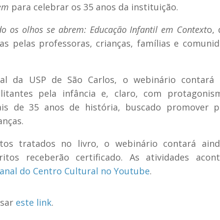
rem
para celebrar os 35 anos da instituição.
o os olhos se
abrem: Educação Infantil em Context
o, 
das pelas professoras, crianças, famílias e comuni
ral da USP de São Carlos, o webinário contará
ilitantes pela infância e, claro, com protagoni
is de 35 anos de história, buscado promover pr
anças.
os tratados no livro, o webinário contará ain
critos receberão certificado. As atividades acon
anal do Centro Cultural no Youtube
.
ssar
este link
.