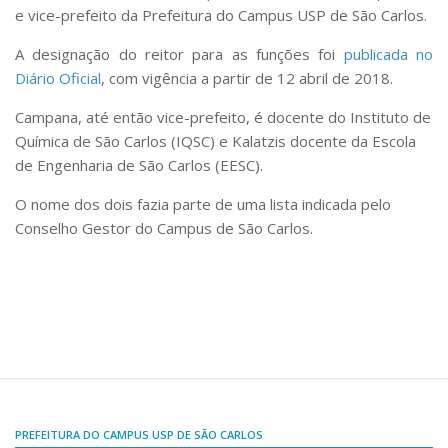
Comissões Internas
e vice-prefeito da Prefeitura do Campus USP de São Carlos.
Pessoas
A designação do reitor para as funções foi
publicada no
Localização
Diário Oficial
, com vigência a partir de 12 abril de 2018.
Serviços
Campana, até então vice-prefeito, é docente do Instituto de
Biblioteca
Química de São Carlos (IQSC) e Kalatzis docente da Escola
de Engenharia de São Carlos (EESC).
Administrativo e Financeiro
O nome dos dois fazia parte de uma lista indicada pelo
Segurança e Acessos
Conselho Gestor do Campus de São Carlos.
Obras e Manutenção
Transporte, Moradia e Alimentação
Promoção Social
Saúde Mental
Esporte, Arte e Cultura
Resíduos Químicos
PREFEITURA DO CAMPUS USP DE SÃO CARLOS
Creche e Pré-Escola