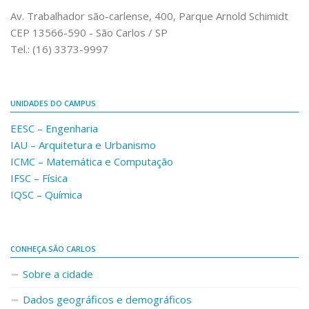
Comunicação e Informática
Av. Trabalhador são-carlense, 400, Parque Arnold Schimidt
CEP 13566-590 - São Carlos / SP
Programas e Ações
Tel.: (16) 3373-9997
Qualidade e Produtividade
Acessibilidade
UNIDADES DO CAMPUS
Terceira Idade
EESC – Engenharia
Pequeno Cidadão
IAU – Arquitetura e Urbanismo
Campus Universitário
ICMC – Matemática e Computação
IFSC – Física
Ensino e Pesquisa
IQSC – Química
Sobre o Campus
Conselho Gestor
Dirigentes
CONHEÇA SÃO CARLOS
Notícias e Eventos
Sobre a cidade
Informações para ingressantes
Dados geográficos e demográficos