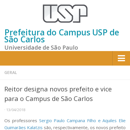
Prefeitura do Campus USP de
São Carlos
Universidade de São Paulo
Home
GERAL
Institucional
Reitor designa novos prefeito e vice
Sobre a Prefeitura
para o Campus de São Carlos
Gestão atual
· 13/04/2018
Missão e Valores
Os professores
Sergio Paulo Campana Filho e Aquiles Elie
Divisões e Seções
Guimarães Kalatzis
são, respectivamente, os novos prefeito