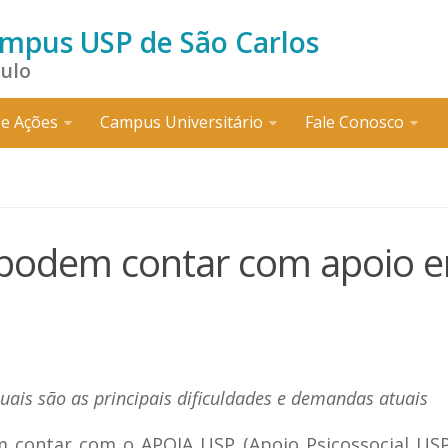
ampus USP de São Carlos
aulo
e Ações
Campus Universitário
Fale Conosco
 podem contar com apoio 
ais são as principais dificuldades e demandas atuais
m contar com o APOIA USP (Apoio Psicossocial US