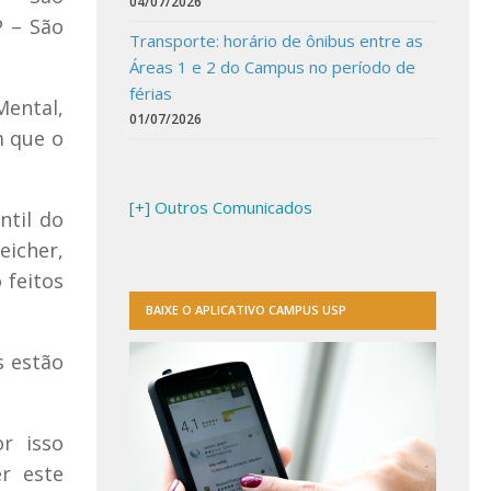
04/07/2026
P – São
Transporte: horário de ônibus entre as
Áreas 1 e 2 do Campus no período de
férias
Mental,
01/07/2026
m que o
[+] Outros Comunicados
ntil do
eicher,
 feitos
BAIXE O APLICATIVO CAMPUS USP
s estão
r isso
r este