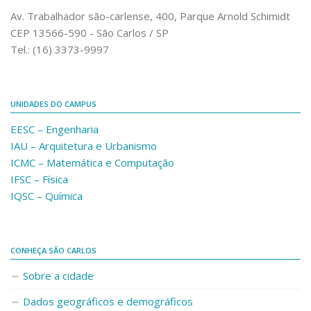
Comunicação e Informática
Av. Trabalhador são-carlense, 400, Parque Arnold Schimidt
CEP 13566-590 - São Carlos / SP
Programas e Ações
Tel.: (16) 3373-9997
Qualidade e Produtividade
Acessibilidade
UNIDADES DO CAMPUS
Terceira Idade
EESC – Engenharia
Pequeno Cidadão
IAU – Arquitetura e Urbanismo
Campus Universitário
ICMC – Matemática e Computação
IFSC – Física
Ensino e Pesquisa
IQSC – Química
Sobre o Campus
Conselho Gestor
Dirigentes
CONHEÇA SÃO CARLOS
Notícias e Eventos
Sobre a cidade
Informações para ingressantes
Dados geográficos e demográficos