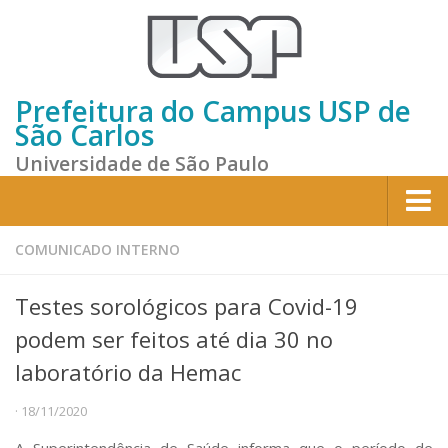
Prefeitura do Campus USP de
São Carlos
Universidade de São Paulo
Home
COMUNICADO INTERNO
Institucional
Testes sorológicos para Covid-19
Sobre a Prefeitura
podem ser feitos até dia 30 no
Gestão atual
laboratório da Hemac
Missão e Valores
· 18/11/2020
Divisões e Seções