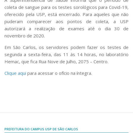
A Superintendência de Saúde informa que o período de
Comissões Internas
coleta de sangue para os testes sorológicos para Covid-19,
Pessoas
oferecido pela USP, está encerrado. Para aqueles que não
Localização
puderam comparecer aos pontos de coleta, a USP
autorizará a realização de exames até o dia 30 de
Serviços
novembro de 2020.
Biblioteca
Em São Carlos, os servidores podem fazer os testes de
Administrativo e Financeiro
segunda a sexta-feira, das 11 às 14 horas, no laboratório
Segurança e Acessos
Hemac, que fica
Rua Nove de Julho, 2075 – Centro.
Obras e Manutenção
Clique aqui
para acessar o ofício na íntegra.
Transporte, Moradia e Alimentação
Promoção Social
Saúde Mental
Esporte, Arte e Cultura
Resíduos Químicos
PREFEITURA DO CAMPUS USP DE SÃO CARLOS
Creche e Pré-Escola