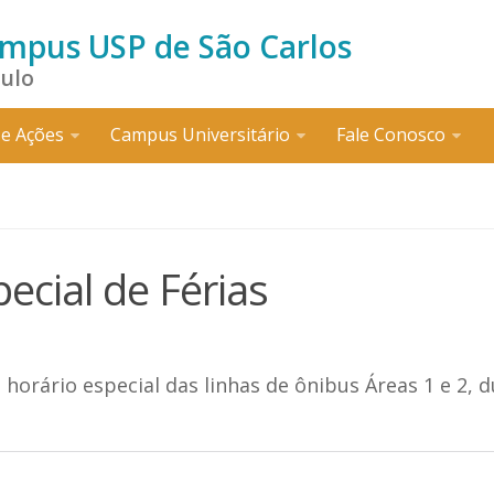
ampus USP de São Carlos
aulo
e Ações
Campus Universitário
Fale Conosco
ecial de Férias
orário especial das linhas de ônibus Áreas 1 e 2, 