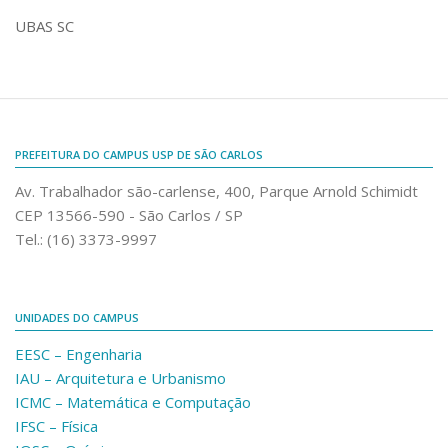
Comunicação e Informática
UBAS SC
Programas e Ações
Qualidade e Produtividade
Acessibilidade
PREFEITURA DO CAMPUS USP DE SÃO CARLOS
Terceira Idade
Av. Trabalhador são-carlense, 400, Parque Arnold Schimidt
Pequeno Cidadão
CEP 13566-590 - São Carlos / SP
Campus Universitário
Tel.: (16) 3373-9997
Ensino e Pesquisa
Sobre o Campus
UNIDADES DO CAMPUS
Conselho Gestor
EESC – Engenharia
Dirigentes
IAU – Arquitetura e Urbanismo
Notícias e Eventos
ICMC – Matemática e Computação
IFSC – Física
Informações para ingressantes