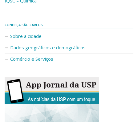
IQSC – Química
Fale Conosco
Telefones e E-mails
CONHEÇA SÃO CARLOS
Enviar Mensagem
Sobre a cidade
Ouvidoria do Campus
Urgências
Dados geográficos e demográficos
Comércio e Serviços