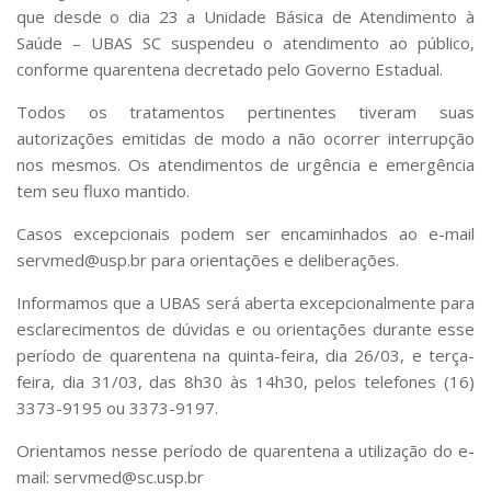
Comissões Internas
que desde o dia 23 a Unidade Básica de Atendimento à
Pessoas
Saúde – UBAS SC suspendeu o atendimento ao público,
conforme quarentena decretado pelo Governo Estadual.
Localização
Todos os tratamentos pertinentes tiveram suas
Serviços
autorizações emitidas de modo a não ocorrer interrupção
Biblioteca
nos mesmos. Os atendimentos de urgência e emergência
Administrativo e Financeiro
tem seu fluxo mantido.
Segurança e Acessos
Casos excepcionais podem ser encaminhados ao e-mail
servmed@usp.br para orientações e deliberações.
Obras e Manutenção
Transporte, Moradia e Alimentação
Informamos que a UBAS será aberta excepcionalmente para
esclarecimentos de dúvidas e ou orientações durante esse
Promoção Social
período de quarentena na quinta-feira, dia 26/03, e terça-
Saúde Mental
feira, dia 31/03, das 8h30 às 14h30, pelos telefones (16)
Esporte, Arte e Cultura
3373-9195 ou 3373-9197.
Resíduos Químicos
Orientamos nesse período de quarentena a utilização do e-
mail: servmed@sc.usp.br
Creche e Pré-Escola