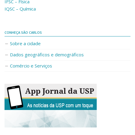
IFSC – Física
Fale Conosco
IQSC – Química
Telefones e E-mails
Enviar Mensagem
CONHEÇA SÃO CARLOS
Ouvidoria do Campus
Sobre a cidade
Urgências
Dados geográficos e demográficos
Comércio e Serviços