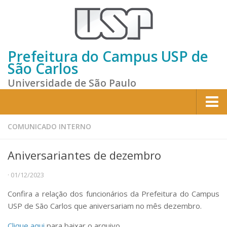
Prefeitura do Campus USP de
São Carlos
Universidade de São Paulo
Home
COMUNICADO INTERNO
Institucional
Aniversariantes de dezembro
Sobre a Prefeitura
· 01/12/2023
Gestão atual
Confira a relação dos funcionários da Prefeitura do Campus
Missão e Valores
USP de São Carlos que aniversariam no mês dezembro.
Divisões e Seções
Clique aqui
para baixar o arquivo.