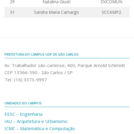
29
Natalina
Giusti
DVCOMUN
Comunicação e Informática
31
Sandra Maria Camargo
SCCAMP2
Programas e Ações
Qualidade e Produtividade
Acessibilidade
Terceira Idade
PREFEITURA DO CAMPUS USP DE SÃO CARLOS
Pequeno Cidadão
Av. Trabalhador são-carlense, 400, Parque Arnold Schimidt
Campus Universitário
CEP 13566-590 - São Carlos / SP
Ensino e Pesquisa
Tel.: (16) 3373-9997
Sobre o Campus
Conselho Gestor
UNIDADES DO CAMPUS
Dirigentes
EESC – Engenharia
Notícias e Eventos
IAU – Arquitetura e Urbanismo
Informações para ingressantes
ICMC – Matemática e Computação