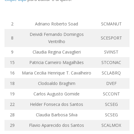
Comissões Internas
Pessoas
Localização
2
Adriano Roberto
Soad
SCMANUT
Serviços
Deividi
Fernando Domingos
8
SCESPORT
Ventrilho
Biblioteca
Administrativo e Financeiro
9
Claudia Regina
Cavaglieri
SVINST
Segurança e Acessos
15
Patricia
Carneiro Magalhães
STCONAC
Obras e Manutenção
16
Maria Cecilia Henrique T. Cavalheiro
SCLABRQ
Transporte, Moradia e Alimentação
18
Clodoaldo
Braghim
DVEF
Promoção Social
19
Carlos Augusto Gomide
SCCONT
Saúde Mental
22
Helder Fonseca dos Santos
SCSEG
Esporte, Arte e Cultura
28
Claudia Barbosa Silva
SCSEG
Resíduos Químicos
29
Flavio Aparecido dos Santos
SCALMOX
Creche e Pré-Escola