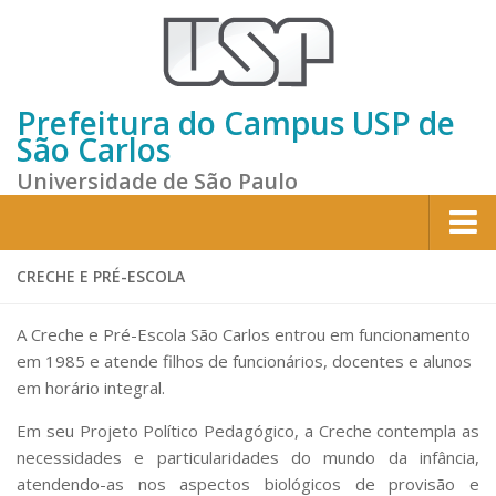
Prefeitura do Campus USP de
São Carlos
Universidade de São Paulo
Home
CRECHE E PRÉ-ESCOLA
Institucional
A Creche e Pré-Escola São Carlos entrou em funcionamento
Sobre a Prefeitura
em 1985 e atende filhos de funcionários, docentes e alunos
em horário integral.
Gestão atual
Missão e Valores
Em seu Projeto Político Pedagógico, a Creche contempla as
necessidades e particularidades do mundo da infância,
Divisões e Seções
atendendo-as nos aspectos biológicos de provisão e