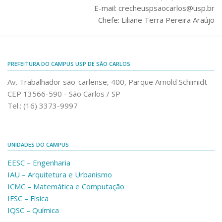
E-mail: crecheuspsaocarlos@usp.br
Comunicação e Informática
Chefe: Liliane Terra Pereira Araújo
Programas e Ações
Qualidade e Produtividade
Acessibilidade
PREFEITURA DO CAMPUS USP DE SÃO CARLOS
Terceira Idade
Av. Trabalhador são-carlense, 400, Parque Arnold Schimidt
CEP 13566-590 - São Carlos / SP
Pequeno Cidadão
Tel.: (16) 3373-9997
Campus Universitário
Ensino e Pesquisa
UNIDADES DO CAMPUS
Sobre o Campus
EESC – Engenharia
Conselho Gestor
IAU – Arquitetura e Urbanismo
Dirigentes
ICMC – Matemática e Computação
Notícias e Eventos
IFSC – Física
IQSC – Química
Informações para ingressantes