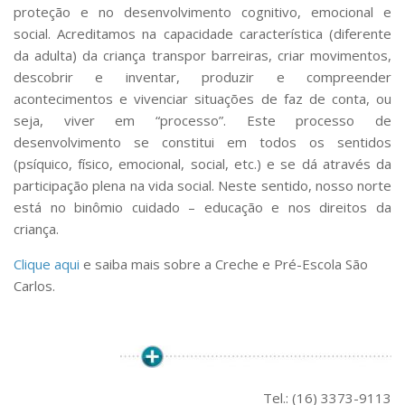
Comissões Internas
proteção e no desenvolvimento cognitivo, emocional e
Pessoas
social. Acreditamos na capacidade característica (diferente
da adulta) da criança transpor barreiras, criar movimentos,
Localização
descobrir e inventar, produzir e compreender
Serviços
acontecimentos e vivenciar situações de faz de conta, ou
seja, viver em “processo”. Este processo de
Biblioteca
desenvolvimento se constitui em todos os sentidos
Administrativo e Financeiro
(psíquico, físico, emocional, social, etc.) e se dá através da
participação plena na vida social. Neste sentido, nosso norte
Segurança e Acessos
está no binômio cuidado – educação e nos direitos da
Obras e Manutenção
criança.
Transporte, Moradia e Alimentação
Clique aqui
e saiba mais sobre a Creche e Pré-Escola São
Promoção Social
Carlos.
Saúde Mental
Esporte, Arte e Cultura
Resíduos Químicos
Creche e Pré-Escola
Tel.: (16) 3373-9113