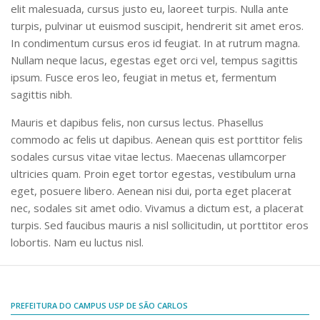
elit malesuada, cursus justo eu, laoreet turpis. Nulla ante
Comunicação e Informática
turpis, pulvinar ut euismod suscipit, hendrerit sit amet eros.
Programas e Ações
In condimentum cursus eros id feugiat. In at rutrum magna.
Nullam neque lacus, egestas eget orci vel, tempus sagittis
Qualidade e Produtividade
ipsum. Fusce eros leo, feugiat in metus et, fermentum
Acessibilidade
sagittis nibh.
Terceira Idade
Mauris et dapibus felis, non cursus lectus. Phasellus
Pequeno Cidadão
commodo ac felis ut dapibus. Aenean quis est porttitor felis
sodales cursus vitae vitae lectus. Maecenas ullamcorper
Campus Universitário
ultricies quam. Proin eget tortor egestas, vestibulum urna
Ensino e Pesquisa
eget, posuere libero. Aenean nisi dui, porta eget placerat
nec, sodales sit amet odio. Vivamus a dictum est, a placerat
Sobre o Campus
turpis. Sed faucibus mauris a nisl sollicitudin, ut porttitor eros
Conselho Gestor
lobortis. Nam eu luctus nisl.
Dirigentes
Notícias e Eventos
Informações para ingressantes
PREFEITURA DO CAMPUS USP DE SÃO CARLOS