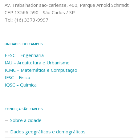
Fale Conosco
Av. Trabalhador são-carlense, 400, Parque Arnold Schimidt
CEP 13566-590 - São Carlos / SP
Telefones e E-mails
Tel.: (16) 3373-9997
Enviar Mensagem
Ouvidoria do Campus
UNIDADES DO CAMPUS
Urgências
EESC – Engenharia
IAU – Arquitetura e Urbanismo
ICMC – Matemática e Computação
IFSC – Física
IQSC – Química
CONHEÇA SÃO CARLOS
Sobre a cidade
Dados geográficos e demográficos