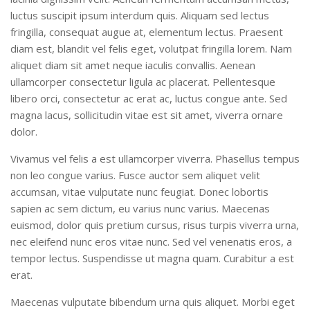
Comissões Internas
luctus suscipit ipsum interdum quis. Aliquam sed lectus
Pessoas
fringilla, consequat augue at, elementum lectus. Praesent
Localização
diam est, blandit vel felis eget, volutpat fringilla lorem. Nam
aliquet diam sit amet neque iaculis convallis. Aenean
Serviços
ullamcorper consectetur ligula ac placerat. Pellentesque
Biblioteca
libero orci, consectetur ac erat ac, luctus congue ante. Sed
magna lacus, sollicitudin vitae est sit amet, viverra ornare
Administrativo e Financeiro
dolor.
Segurança e Acessos
Vivamus vel felis a est ullamcorper viverra. Phasellus tempus
Obras e Manutenção
non leo congue varius. Fusce auctor sem aliquet velit
Transporte, Moradia e Alimentação
accumsan, vitae vulputate nunc feugiat. Donec lobortis
sapien ac sem dictum, eu varius nunc varius. Maecenas
Promoção Social
euismod, dolor quis pretium cursus, risus turpis viverra urna,
Saúde Mental
nec eleifend nunc eros vitae nunc. Sed vel venenatis eros, a
Esporte, Arte e Cultura
tempor lectus. Suspendisse ut magna quam. Curabitur a est
erat.
Resíduos Químicos
Maecenas vulputate bibendum urna quis aliquet. Morbi eget
Creche e Pré-Escola