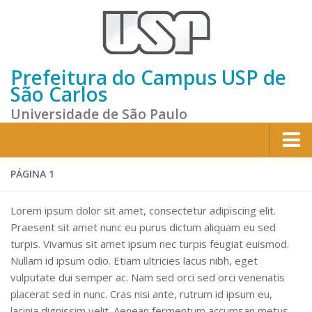
Prefeitura do Campus USP de
São Carlos
Universidade de São Paulo
Home
PÁGINA 1
Institucional
Lorem ipsum dolor sit amet, consectetur adipiscing elit.
Sobre a Prefeitura
Praesent sit amet nunc eu purus dictum aliquam eu sed
turpis. Vivamus sit amet ipsum nec turpis feugiat euismod.
Gestão atual
Nullam id ipsum odio. Etiam ultricies lacus nibh, eget
Missão e Valores
vulputate dui semper ac. Nam sed orci sed orci venenatis
Divisões e Seções
placerat sed in nunc. Cras nisi ante, rutrum id ipsum eu,
lacinia dignissim velit. Aenean fermentum accumsan metus,