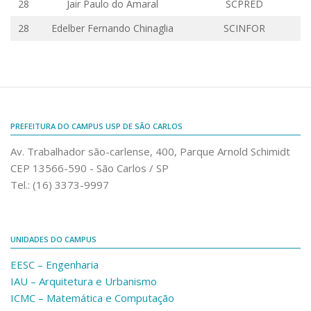
28
Jair Paulo do Amaral
SCPRED
Comunicação e Informática
28
Edelber
Fernando Chinaglia
SCINFOR
Programas e Ações
Qualidade e Produtividade
Acessibilidade
Terceira Idade
PREFEITURA DO CAMPUS USP DE SÃO CARLOS
Pequeno Cidadão
Av. Trabalhador são-carlense, 400, Parque Arnold Schimidt
Campus Universitário
CEP 13566-590 - São Carlos / SP
Ensino e Pesquisa
Tel.: (16) 3373-9997
Sobre o Campus
Conselho Gestor
UNIDADES DO CAMPUS
Dirigentes
EESC – Engenharia
Notícias e Eventos
IAU – Arquitetura e Urbanismo
Informações para ingressantes
ICMC – Matemática e Computação