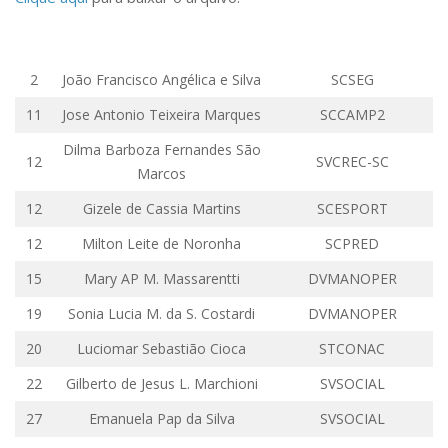
Comissões Internas
Pessoas
Localização
2
João Francisco Angélica e Silva
SCSEG
Serviços
11
Jose
Antonio
Teixeira Marques
SCCAMP2
Biblioteca
Dilma Barboza Fernandes São
12
SVCREC-SC
Administrativo e Financeiro
Marcos
Segurança e Acessos
12
Gizele de Cassia Martins
SCESPORT
Obras e Manutenção
12
Milton Leite de Noronha
SCPRED
Transporte, Moradia e Alimentação
15
Mary AP M.
Massarentti
DVMANOPER
Promoção Social
19
Sonia Lucia M. da S.
Costardi
DVMANOPER
Saúde Mental
20
Luciomar
Sebastião
Cioca
STCONAC
Esporte, Arte e Cultura
22
Gilberto de Jesus L.
Marchioni
SVSOCIAL
Resíduos Químicos
27
Emanuela
Pap
da Silva
SVSOCIAL
Creche e Pré-Escola