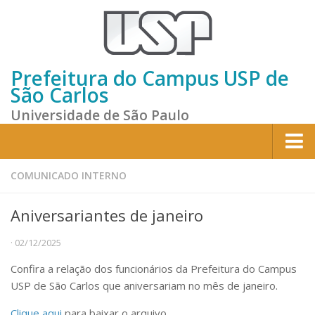
Prefeitura do Campus USP de
São Carlos
Universidade de São Paulo
Home
COMUNICADO INTERNO
Institucional
Aniversariantes de janeiro
Sobre a Prefeitura
· 02/12/2025
Gestão atual
Confira a relação dos funcionários da Prefeitura do Campus
Missão e Valores
USP de São Carlos que aniversariam no mês de janeiro.
Divisões e Seções
Clique aqui
para baixar o arquivo.