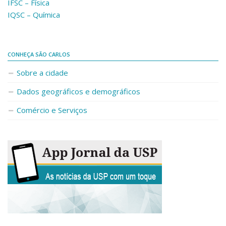
IFSC – Física
Fale Conosco
IQSC – Química
Telefones e E-mails
Enviar Mensagem
CONHEÇA SÃO CARLOS
Ouvidoria do Campus
Sobre a cidade
Urgências
Dados geográficos e demográficos
Comércio e Serviços