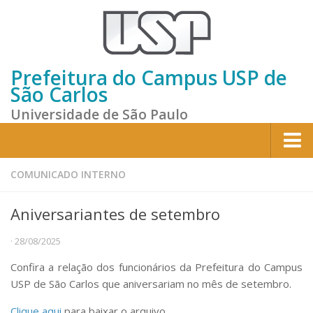
Prefeitura do Campus USP de
São Carlos
Universidade de São Paulo
Home
COMUNICADO INTERNO
Institucional
Aniversariantes de setembro
Sobre a Prefeitura
· 28/08/2025
Gestão atual
Confira a relação dos funcionários da Prefeitura do Campus
Missão e Valores
USP de São Carlos que aniversariam no mês de setembro.
Divisões e Seções
Clique aqui
para baixar o arquivo.