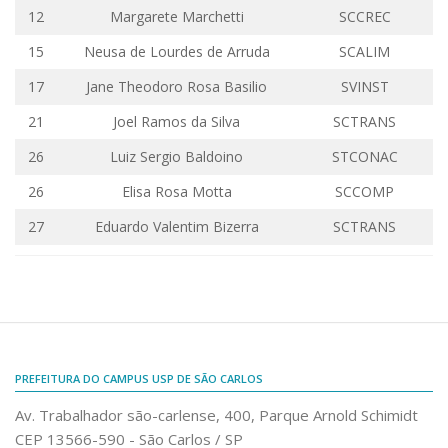
12
Margarete Marchetti
SCCREC
Comunicação e Informática
15
Neusa de Lourdes de Arruda
SCALIM
Programas e Ações
17
Jane Theodoro Rosa
Basilio
SVINST
Qualidade e Produtividade
21
Joel Ramos da Silva
SCTRANS
Acessibilidade
26
Luiz Sergio
Baldoino
STCONAC
Terceira Idade
26
Pequeno Cidadão
Elisa Rosa Motta
SCCOMP
Campus Universitário
27
Eduardo Valentim
Bizerra
SCTRANS
Ensino e Pesquisa
Sobre o Campus
Conselho Gestor
Dirigentes
PREFEITURA DO CAMPUS USP DE SÃO CARLOS
Notícias e Eventos
Av. Trabalhador são-carlense, 400, Parque Arnold Schimidt
Informações para ingressantes
CEP 13566-590 - São Carlos / SP