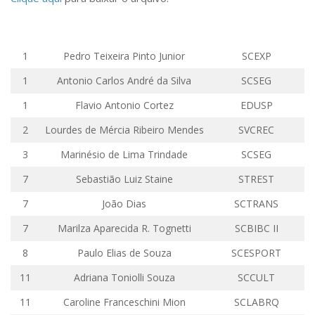
Comissões Internas
Pessoas
Localização
1
Pedro Teixeira Pinto Junior
SCEXP
Serviços
1
Antonio
Carlos André da Silva
SCSEG
Biblioteca
1
Flavio
Antonio
Cortez
EDUSP
Administrativo e Financeiro
2
Lourdes de Mércia Ribeiro Mendes
SVCREC
Segurança e Acessos
3
Marinésio
de Lima Trindade
SCSEG
Obras e Manutenção
7
Sebastião Luiz
Staine
STREST
Transporte, Moradia e Alimentação
7
João Dias
SCTRANS
Promoção Social
7
Marilza
Aparecida R.
Tognetti
SCBIBC
II
Saúde Mental
8
Paulo Elias de Souza
SCESPORT
Esporte, Arte e Cultura
11
Adriana
Toniolli
Souza
SCCULT
Resíduos Químicos
11
Caroline Franceschini Mion
SCLABRQ
Creche e Pré-Escola