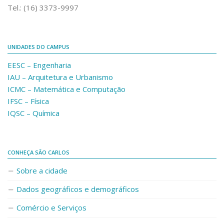
Fale Conosco
Tel.: (16) 3373-9997
Telefones e E-mails
Enviar Mensagem
UNIDADES DO CAMPUS
Ouvidoria do Campus
EESC – Engenharia
Urgências
IAU – Arquitetura e Urbanismo
ICMC – Matemática e Computação
IFSC – Física
IQSC – Química
CONHEÇA SÃO CARLOS
Sobre a cidade
Dados geográficos e demográficos
Comércio e Serviços