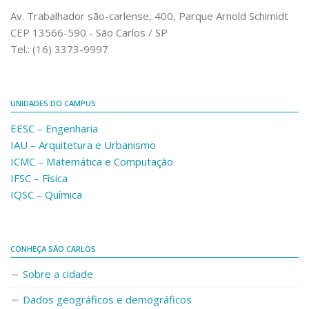
Comunicação e Informática
Av. Trabalhador são-carlense, 400, Parque Arnold Schimidt
CEP 13566-590 - São Carlos / SP
Programas e Ações
Tel.: (16) 3373-9997
Qualidade e Produtividade
Acessibilidade
UNIDADES DO CAMPUS
Terceira Idade
EESC – Engenharia
Pequeno Cidadão
IAU – Arquitetura e Urbanismo
Campus Universitário
ICMC – Matemática e Computação
IFSC – Física
Ensino e Pesquisa
IQSC – Química
Sobre o Campus
Conselho Gestor
Dirigentes
CONHEÇA SÃO CARLOS
Notícias e Eventos
Sobre a cidade
Informações para ingressantes
Dados geográficos e demográficos