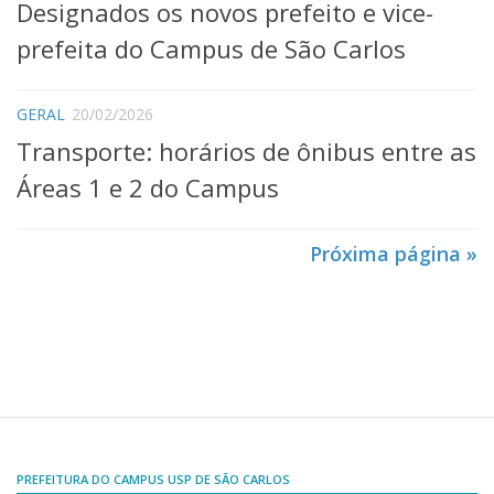
Comissões Internas
Designados os novos prefeito e vice-
Pessoas
prefeita do Campus de São Carlos
Localização
Serviços
GERAL
20/02/2026
Transporte: horários de ônibus entre as
Biblioteca
Áreas 1 e 2 do Campus
Administrativo e Financeiro
Segurança e Acessos
Próxima página »
Obras e Manutenção
Transporte, Moradia e Alimentação
Promoção Social
Saúde Mental
Esporte, Arte e Cultura
Resíduos Químicos
PREFEITURA DO CAMPUS USP DE SÃO CARLOS
Creche e Pré-Escola