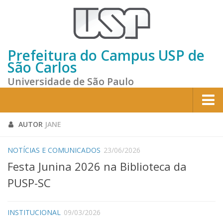
Prefeitura do Campus USP de
São Carlos
Universidade de São Paulo
Home
AUTOR
JANE
Institucional
NOTÍCIAS E COMUNICADOS
23/06/2026
Sobre a Prefeitura
Festa Junina 2026 na Biblioteca da
Gestão atual
PUSP-SC
Missão e Valores
Divisões e Seções
INSTITUCIONAL
09/03/2026