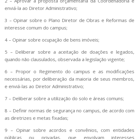
2 – Aprovar a proposta orçamentária da Coordenadoria e
Comissões Internas
enviá-la ao Diretor Administrativo;
Pessoas
3 – Opinar sobre o Plano Diretor de Obras e Reformas de
Localização
interesse comum do campus;
Serviços
4 – Opinar sobre ocupação de bens imóveis;
Biblioteca
5 – Deliberar sobre a aceitação de doações e legados,
Administrativo e Financeiro
quando não clausulados, observada a legislação vigente;
Segurança e Acessos
6 – Propor o Regimento do campus e as modificações
Obras e Manutenção
necessárias, por deliberação da maioria de seus membros,
Transporte, Moradia e Alimentação
e enviá-las ao Diretor Administrativo;
Promoção Social
7 – Deliberar sobre a utilização do solo e áreas comuns;
Saúde Mental
8 – Definir normas de segurança no campus, de acordo com
Esporte, Arte e Cultura
as diretrizes e metas fixadas;
Resíduos Químicos
9 – Opinar sobre acordos e convênios, com entidades
Creche e Pré-Escola
públicas ou privadas, que envolvam interesses