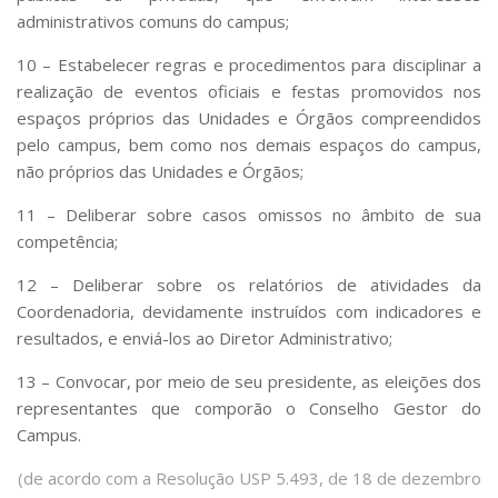
administrativos comuns do campus;
Comunicação e Informática
Programas e Ações
10 – Estabelecer regras e procedimentos para disciplinar a
realização de eventos oficiais e festas promovidos nos
Qualidade e Produtividade
espaços próprios das Unidades e Órgãos compreendidos
Acessibilidade
pelo campus, bem como nos demais espaços do campus,
não próprios das Unidades e Órgãos;
Terceira Idade
Pequeno Cidadão
11 – Deliberar sobre casos omissos no âmbito de sua
competência;
Campus Universitário
12 – Deliberar sobre os relatórios de atividades da
Ensino e Pesquisa
Coordenadoria, devidamente instruídos com indicadores e
Sobre o Campus
resultados, e enviá-los ao Diretor Administrativo;
Conselho Gestor
13 – Convocar, por meio de seu presidente, as eleições dos
Dirigentes
representantes que comporão o Conselho Gestor do
Campus.
Notícias e Eventos
Informações para ingressantes
(de acordo com a Resolução USP 5.493, de 18 de dezembro