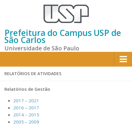
Prefeitura do Campus USP de
São Carlos
Universidade de São Paulo
Home
RELATÓRIOS DE ATIVIDADES
Institucional
Relatórios de Gestão
Sobre a Prefeitura
2017 – 2021
Gestão atual
2016 – 2017
Missão e Valores
2014 – 2015
2005 – 2009
Divisões e Seções