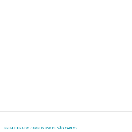
Comissões Internas
Pessoas
Localização
Serviços
Biblioteca
Administrativo e Financeiro
Segurança e Acessos
Obras e Manutenção
Transporte, Moradia e Alimentação
Promoção Social
Saúde Mental
Esporte, Arte e Cultura
Resíduos Químicos
PREFEITURA DO CAMPUS USP DE SÃO CARLOS
Creche e Pré-Escola