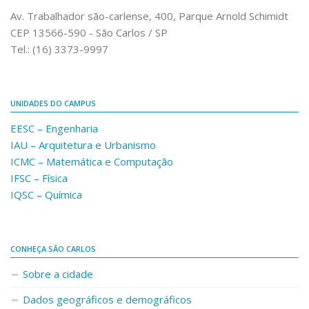
Comunicação e Informática
Av. Trabalhador são-carlense, 400, Parque Arnold Schimidt
CEP 13566-590 - São Carlos / SP
Programas e Ações
Tel.: (16) 3373-9997
Qualidade e Produtividade
Acessibilidade
UNIDADES DO CAMPUS
Terceira Idade
EESC – Engenharia
Pequeno Cidadão
IAU – Arquitetura e Urbanismo
Campus Universitário
ICMC – Matemática e Computação
IFSC – Física
Ensino e Pesquisa
IQSC – Química
Sobre o Campus
Conselho Gestor
Dirigentes
CONHEÇA SÃO CARLOS
Notícias e Eventos
Sobre a cidade
Informações para ingressantes
Dados geográficos e demográficos